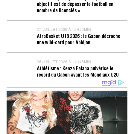
J
objectif est de dépasser le football en
U
I
nombre de licenciés »
L
L
E
T
27 JUILLET 2026 À 12H20MIN
2
2
7
AfroBasket U18 2026 : le Gabon décroche
0
J
une wild-card pour Abidjan
2
U
6
I
À
L
1
L
26 JUILLET 2026 À 14H46MIN
2
6
E
6
H
T
Athlétisme : Kenza Falana pulvérise le
J
2
2
record du Gabon avant les Mondiaux U20
U
3
0
I
M
2
L
I
6
L
N
À
E
1
T
2
2
H
0
2
2
2
6
M
À
I
1
N
4