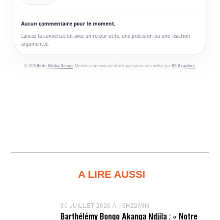
Aucun commentaire pour le moment.
Lancez la conversation avec un retour utile, une précision ou une réaction
argumentée.
© 2026
Binto Media Group
. Module commentaire développé pour nos médias par
BC Graphics
.
A LIRE AUSSI
30 JUILLET 2026 À 16H22MIN
3
0
Barthélémy Bongo Akanga Ndjila : « Notre