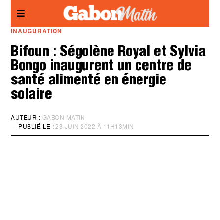
Panneau de gestion des cookies
INAUGURATION
Bifoun : Ségolène Royal et Sylvia
Bongo inaugurent un centre de
santé alimenté en énergie
solaire
AUTEUR :
GABON MATIN
PUBLIÉ LE :
23 JUIN 2022 À 11H13MIN
M
I
S
À
J
O
U
R
:
2
3
J