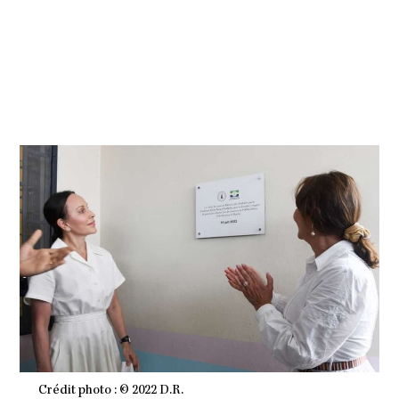
U
I
N
2
0
2
2
À
1
1
H
1
3
M
I
N
Crédit photo : © 2022 D.R.