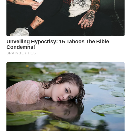
H
4
8
M
I
N