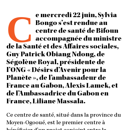
C
e mercredi 22 juin, Sylvia
Bongo s’est rendue au
centre de santé de Bifoun
accompagnée du ministre
de la Santé et des Affaires sociales,
Guy Patrick Obiang Ndong, de
Ségolène Royal, présidente de
l’ONG « Désirs d’Avenir pour la
Planète », de l’ambassadeur de
France au Gabon, Alexis Lamek, et
de l’Ambassadrice du Gabon en
France, Liliane Massala.
Ce centre de santé, situé dans la province du
Moyen-Ogooué, est le premier centre à