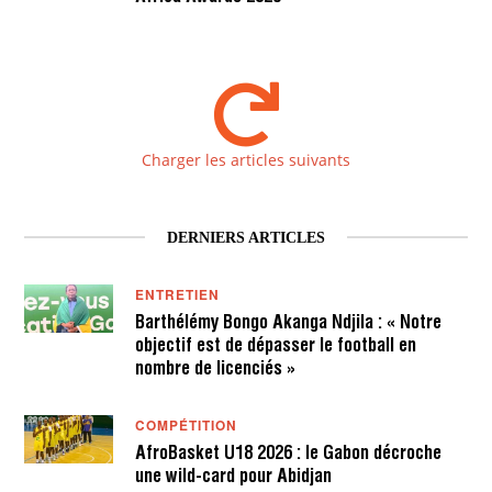
Charger les articles suivants
DERNIERS ARTICLES
ENTRETIEN
Barthélémy Bongo Akanga Ndjila : « Notre
objectif est de dépasser le football en
nombre de licenciés »
COMPÉTITION
AfroBasket U18 2026 : le Gabon décroche
une wild-card pour Abidjan