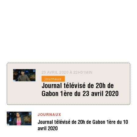
23 AVRIL 2020 À 22H31MIN
2
3
Journaux
A
Journal télévisé de 20h de
V
R
Gabon 1ère du 23 avril 2020
I
L
2
0
JOURNAUX
2
0
Journal télévisé de 20h de Gabon 1ère du 10
À
avril 2020
2
2