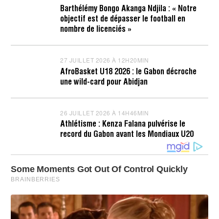
0
Barthélémy Bongo Akanga Ndjila : « Notre
J
objectif est de dépasser le football en
U
I
nombre de licenciés »
L
L
E
T
27 JUILLET 2026 À 12H20MIN
2
2
7
AfroBasket U18 2026 : le Gabon décroche
0
J
une wild-card pour Abidjan
2
U
6
I
À
L
1
L
26 JUILLET 2026 À 14H46MIN
2
6
E
6
H
T
Athlétisme : Kenza Falana pulvérise le
J
2
2
record du Gabon avant les Mondiaux U20
U
3
0
I
M
2
L
I
6
L
N
À
E
1
T
2
2
H
0
2
2
2
6
M
À
I