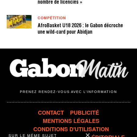
nombre de licenciés »
COMPÉTITION
AfroBasket U18 2026 : le Gabon décroche
une wild-card pour Abidjan
PRENEZ RENDEZ-VOUS AVEC L’INFORMATION
CONTACT
PUBLICITÉ
MENTIONS LÉGALES
CONDITIONS D'UTILISATION
SUR LE MÊME SUJET