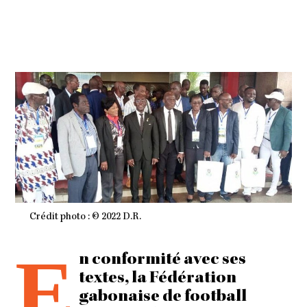
E
M
B
R
E
2
0
2
2
À
1
0
H
2
2
M
I
N
Crédit photo : © 2022 D.R.
E
n conformité avec ses
textes, la Fédération
gabonaise de football