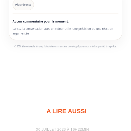
Plus récents
Aucun commentaire pour le moment.
Lancez la conversation avec un retour utile, une précision ou une réaction
argumentée.
© 2026
Binto Media Group
. Module commentaire développé pour nos médias par
BC Graphics
.
A LIRE AUSSI
30 JUILLET 2026 À 16H22MIN
3