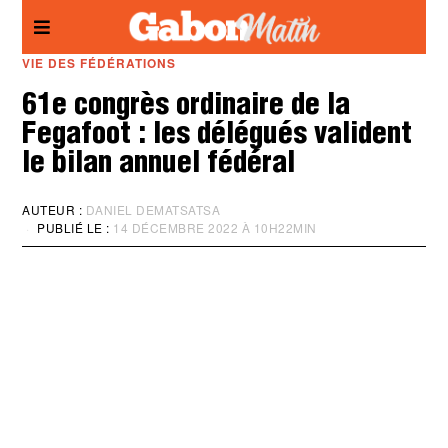
Panneau de gestion des cookies
VIE DES FÉDÉRATIONS
61e congrès ordinaire de la
Fegafoot : les délégués valident
le bilan annuel fédéral
AUTEUR :
DANIEL DEMATSATSA
PUBLIÉ LE :
14 DÉCEMBRE 2022 À 10H22MIN
M
I
S
À
J
O
U
R
:
1
4
D
É
C