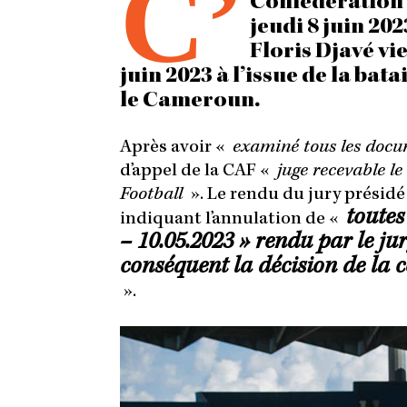
C’
Confédération 
jeudi 8 juin 20
Floris Djavé vi
juin 2023 à l’issue de la bata
le Cameroun.
Après avoir «
examiné tous les docum
d’appel de la CAF «
juge recevable le
Football
». Le rendu du jury prési
toutes
indiquant l’annulation de «
– 10.05.2023 » rendu par le jur
conséquent la décision de la
».