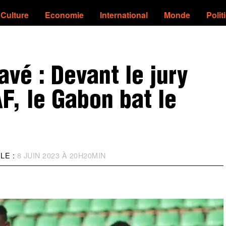
Culture
Economie
International
Monde
Polit
javé : Devant le jury
F, le Gabon bat le
LE :
8 JUIN 2023 À 20H20MIN
M
I
S
À
J
O
U
R