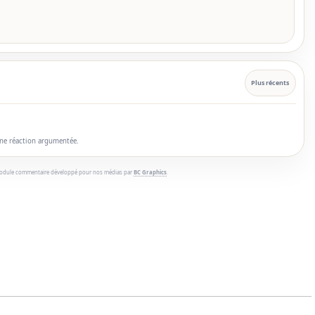
Plus récents
une réaction argumentée.
odule commentaire développé pour nos médias par
BC Graphics
.