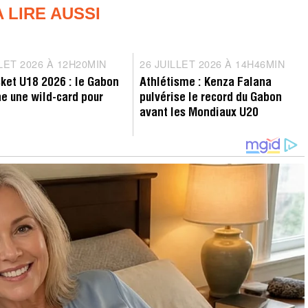
A LIRE AUSSI
tition
Record
LLET 2026 À 12H20MIN
2
26 JUILLET 2026 À 14H46MIN
2
7
6
ket U18 2026 : le Gabon
Athlétisme : Kenza Falana
J
J
e une wild-card pour
pulvérise le record du Gabon
U
U
avant les Mondiaux U20
I
I
L
L
L
L
E
E
T
T
2
2
0
0
2
2
6
6
À
À
1
1
2
4
H
H
2
4