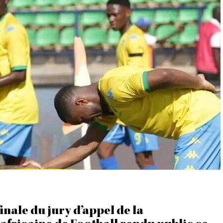
:
8
J
U
I
N
2
0
2
3
À
2
1
H
4
0
M
I
N
finale du jury d’appel de la