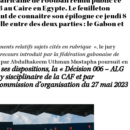
africaine de Football rendu public ce
23 au Caire en Egypte. Le feuilleton
ent de connaitre son épilogue ce jeudi 8
ille entre des deux parties : le Gabon et
ents relatifs sujets cités en rubrique
», le jury
 recours introduit par la fédération gabonaise de
dé par Abdulhakeem Uthman Mustapha poursuit en
 ses dispositions, la « Décision 006 – ALG
y sisciplinaire de la CAF et par
 commission d’organisation du 27 mai 2023