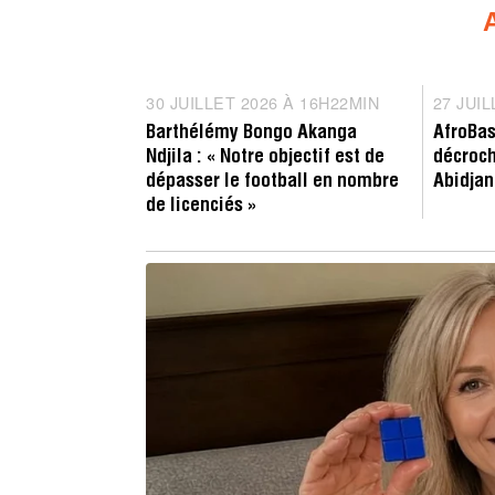
Entretien
Compé
30 JUILLET 2026 À 16H22MIN
3
27 JUI
0
Barthélémy Bongo Akanga
AfroBas
J
Ndjila : « Notre objectif est de
décroch
U
dépasser le football en nombre
Abidjan
I
de licenciés »
L
L
E
T
2
0
2
6
À
1
6
H
2