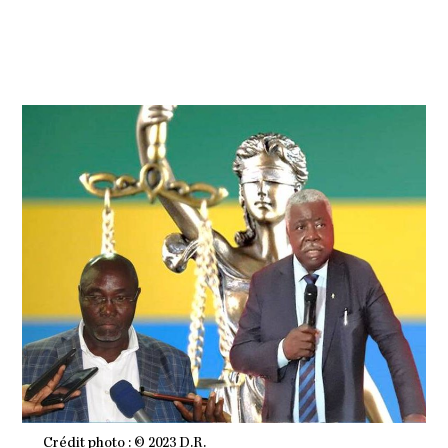
N
2
0
2
3
À
1
1
H
1
5
M
I
N
Crédit photo : © 2023 D.R.