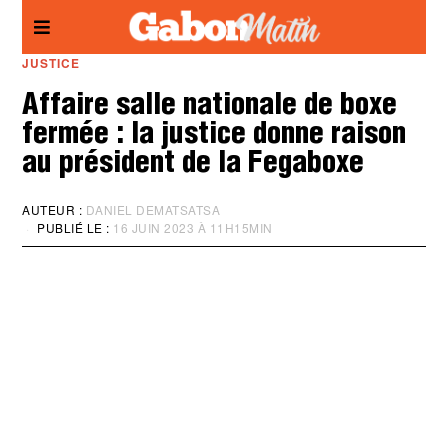
Panneau de gestion des cookies
JUSTICE
Affaire salle nationale de boxe
fermée : la justice donne raison
au président de la Fegaboxe
AUTEUR :
DANIEL DEMATSATSA
PUBLIÉ LE :
16 JUIN 2023 À 11H15MIN
M
I
S
À
J
O
U
R
:
1
6
J
U
I