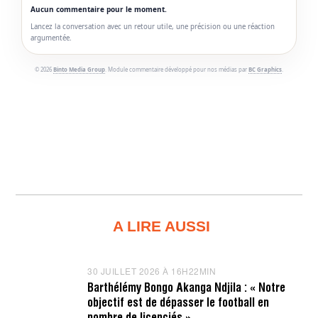
Aucun commentaire pour le moment.
Lancez la conversation avec un retour utile, une précision ou une réaction
argumentée.
© 2026
Binto Media Group
. Module commentaire développé pour nos médias par
BC Graphics
.
A LIRE AUSSI
30 JUILLET 2026 À 16H22MIN
3
0
Barthélémy Bongo Akanga Ndjila : « Notre
J
objectif est de dépasser le football en
U
I