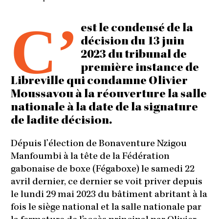
C’
est le condensé de la
décision du 13 juin
2023 du tribunal de
première instance de
Libreville qui condamne Olivier
Moussavou à la réouverture la salle
nationale à la date de la signature
de ladite décision.
Dépuis l’élection de Bonaventure Nzigou
Manfoumbi à la tête de la Fédération
gabonaise de boxe (Fégaboxe) le samedi 22
avril dernier, ce dernier se voit priver depuis
le lundi 29 mai 2023 du bâtiment abritant à la
fois le siège national et la salle nationale par