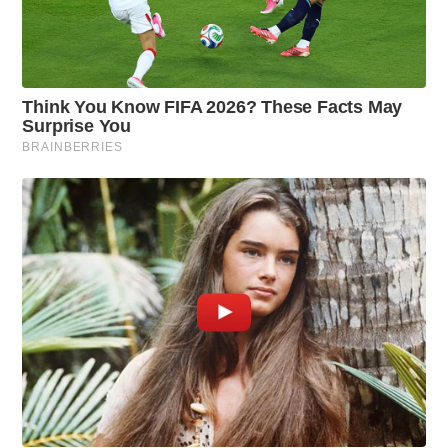
8
M
I
N