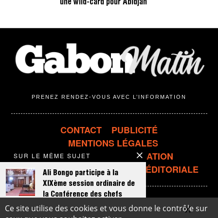
une wild-card pour Abidjan
PRENEZ RENDEZ-VOUS AVEC L’INFORMATION
CONTACT
PUBLICITÉ
MENTIONS LÉGALES
CONDITIONS D'UTILISATION
SUR LE MÊME SUJET
CONFIDENTIALITÉ
LIGNE ÉDITORIALE
Ali Bongo participe à la
XIXème session ordinaire de
la Conférence des chefs
d’Etat de la CEEAC
X
Masqu
Ce site utilise des cookies et vous donne le contrôle sur
© 2018-2026
Binto Media
- Site conçu et réalisé par
BC Graphics