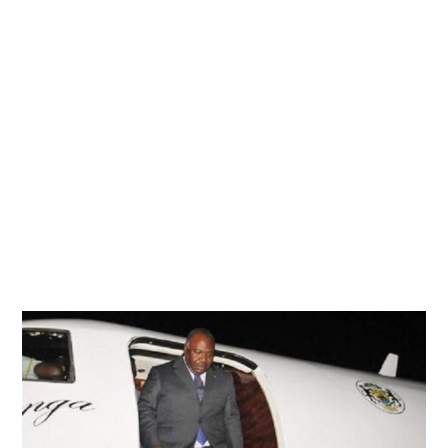
0
2
2
À
1
7
H
2
9
M
I
N