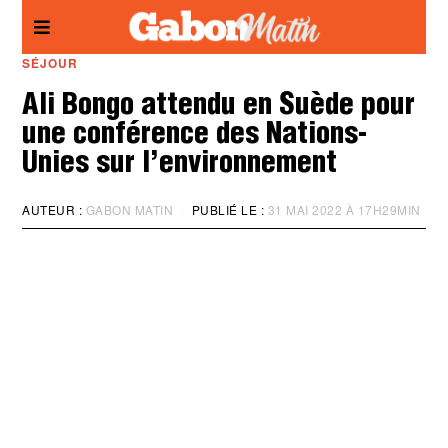
Panneau de gestion des cookies
SÉJOUR
Ali Bongo attendu en Suède pour
une conférence des Nations-
Unies sur l’environnement
AUTEUR :
GABON MATIN
PUBLIÉ LE :
31 MAI 2022 À 17H29MIN
M
I
S
À
J
O
U
R
:
3
1
M
A
I
2