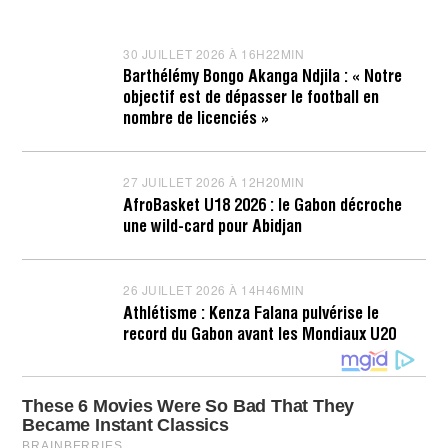
30 JUILLET 2026 À 16H22MIN
3
0
Barthélémy Bongo Akanga Ndjila : « Notre
J
objectif est de dépasser le football en
U
I
nombre de licenciés »
L
L
E
T
27 JUILLET 2026 À 12H20MIN
2
2
7
AfroBasket U18 2026 : le Gabon décroche
0
J
une wild-card pour Abidjan
2
U
6
I
À
L
1
L
26 JUILLET 2026 À 14H46MIN
2
6
E
6
H
T
Athlétisme : Kenza Falana pulvérise le
J
2
2
record du Gabon avant les Mondiaux U20
U
3
0
I
M
2
L
I
6
L
N
À
E
1
T
2
2
H