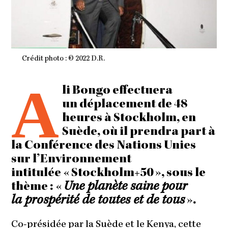
Crédit photo : © 2022 D.R.
A
li Bongo effectuera
un déplacement de 48
heures à Stockholm, en
Suède, où il prendra part à
la Conférence des Nations Unies
sur l’Environnement
intitulée « Stockholm+50 », sous le
thème : «
Une planète saine pour
la prospérité de toutes et de tous
».
Co-présidée par la Suède et le Kenya, cette