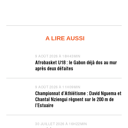
A LIRE AUSSI
9 AOÛT 2026 À 18H43MIN
9
A
Afrobasket U18 : le Gabon déjà dos au mur
O
après deux défaites
Û
T
2
0
9 AOÛT 2026 À 11H09MIN
9
2
A
6
Championnat d’Athlétisme : David Nguema et
O
À
Chantal Nziengui règnent sur le 200 m de
Û
1
T
l’Estuaire
8
2
H
0
4
2
3
6
30 JUILLET 2026 À 16H22MIN
3
M
À