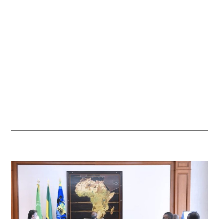
S
2
0
2
2
À
0
9
H
4
6
M
I
N