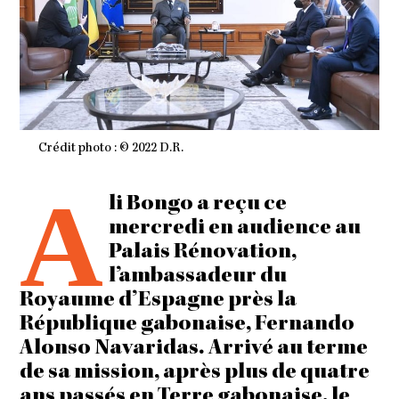
Crédit photo : © 2022 D.R.
A
li Bongo a reçu ce
mercredi en audience au
Palais Rénovation,
l’ambassadeur du
Royaume d’Espagne près la
République gabonaise, Fernando
Alonso Navaridas. Arrivé au terme
de sa mission, après plus de quatre
ans passés en Terre gabonaise, le