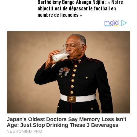
0
I
Barthélémy Bongo Akanga Ndjila : « Notre
1
J
N
objectif est de dépasser le football en
1
U
H
I
nombre de licenciés »
1
L
0
L
M
E
I
T
N
2
0
2
6
À
1
6
H
2
3
M
I
N