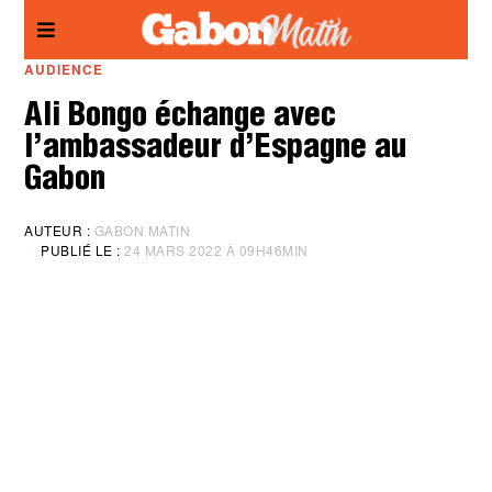
Panneau de gestion des cookies
AUDIENCE
Ali Bongo échange avec
l’ambassadeur d’Espagne au
Gabon
AUTEUR :
GABON MATIN
PUBLIÉ LE :
24 MARS 2022 À 09H46MIN
M
I
S
À
J
O
U
R
:
2
4
M
A
R