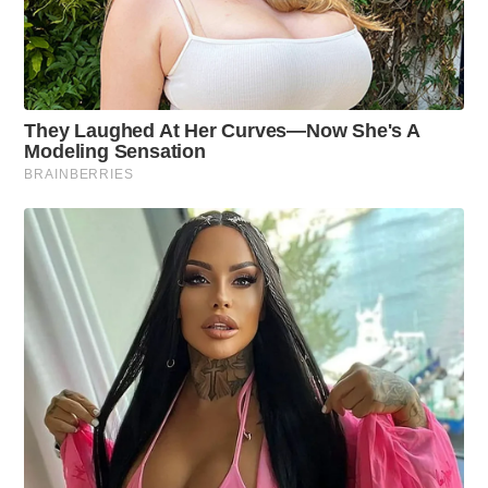
4
8
M
I
N