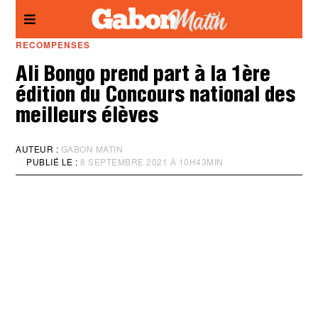
Panneau de gestion des cookies
RECOMPENSES
Ali Bongo prend part à la 1ère
édition du Concours national des
meilleurs élèves
AUTEUR :
GABON MATIN
PUBLIÉ LE :
8 SEPTEMBRE 2021 À 10H43MIN
M
I
S
À
J
O
U
R
:
8
S
E
P
T