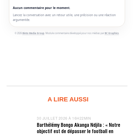
Aucun commentaire pour le moment.
Lancez la conversation avec un retour utile, une précision ou une réaction
argumentée.
© 2026
Binto Media Group
. Module commentaire développé pour nos médias par
BC Graphics
.
A LIRE AUSSI
30 JUILLET 2026 À 16H22MIN
3
0
Barthélémy Bongo Akanga Ndjila : « Notre
J
objectif est de dépasser le football en
U