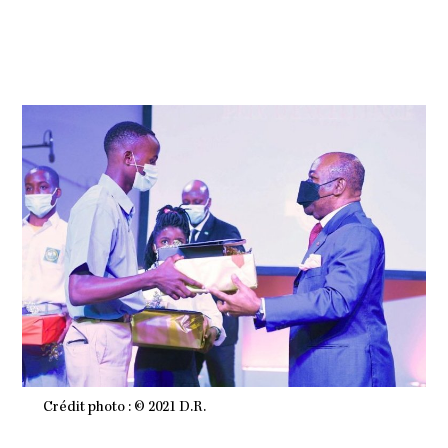
E
M
B
R
E
2
0
2
1
À
1
0
H
4
3
M
I
N
Crédit photo : © 2021 D.R.