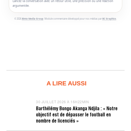
Lancez la conversation avec un retour utile, une précision ou une réaction
argumentée.
© 2026
Binto Media Group
. Module commentaire développé pour nos médias par
BC Graphics
.
A LIRE AUSSI
30 JUILLET 2026 À 16H22MIN
3
0
Barthélémy Bongo Akanga Ndjila : « Notre
J
objectif est de dépasser le football en
U
I
nombre de licenciés »
L
L