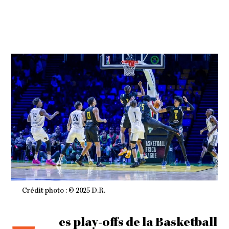
N
2
0
2
5
À
0
3
H
4
9
M
I
N
Crédit photo : © 2025 D.R.
es play-offs de la Basketball