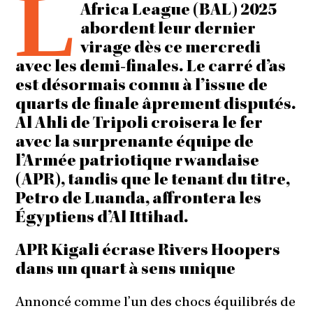
L
Africa League (BAL) 2025
abordent leur dernier
virage dès ce mercredi
avec les demi-finales. Le carré d’as
est désormais connu à l’issue de
quarts de finale âprement disputés.
Al Ahli de Tripoli croisera le fer
avec la surprenante équipe de
l’Armée patriotique rwandaise
(APR), tandis que le tenant du titre,
Petro de Luanda, affrontera les
Égyptiens d’Al Ittihad.
APR Kigali écrase Rivers Hoopers
dans un quart à sens unique
Annoncé comme l’un des chocs équilibrés de