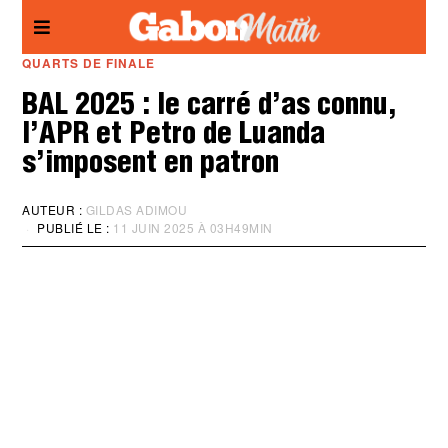
Panneau de gestion des cookies
QUARTS DE FINALE
BAL 2025 : le carré d’as connu,
l’APR et Petro de Luanda
s’imposent en patron
AUTEUR :
GILDAS ADIMOU
PUBLIÉ LE :
11 JUIN 2025 À 03H49MIN
M
I
S
À
J
O
U
R
:
1
1
J
U
I