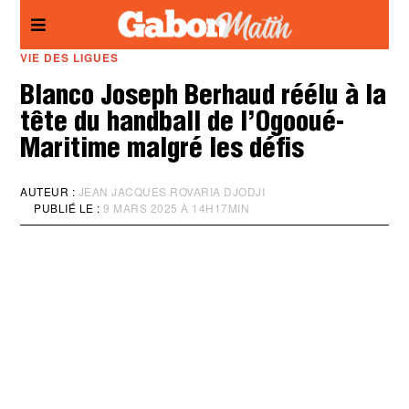
Panneau de gestion des cookies
VIE DES LIGUES
Blanco Joseph Berhaud réélu à la
tête du handball de l’Ogooué-
Maritime malgré les défis
AUTEUR :
JEAN JACQUES ROVARIA DJODJI
PUBLIÉ LE :
9 MARS 2025 À 14H17MIN
M
I
S
À
J
O
U
R
:
9
M
A
R
S