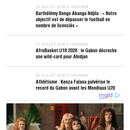
30 JUILLET 2026 À 16H22MIN
3
0
Barthélémy Bongo Akanga Ndjila : « Notre
J
objectif est de dépasser le football en
U
I
nombre de licenciés »
L
L
E
T
27 JUILLET 2026 À 12H20MIN
2
2
7
AfroBasket U18 2026 : le Gabon décroche
0
J
une wild-card pour Abidjan
2
U
6
I
À
L
1
L
26 JUILLET 2026 À 14H46MIN
2
6
E
6
H
T
Athlétisme : Kenza Falana pulvérise le
J
2
2
record du Gabon avant les Mondiaux U20
U
3
0
I
M
2
L
I
6
L
N
À
E
1
T
2
2
H
0
2
2
2