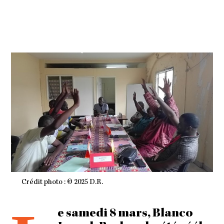
2
0
2
5
À
1
4
H
1
7
M
I
N
Crédit photo : © 2025 D.R.
e samedi 8 mars, Blanco