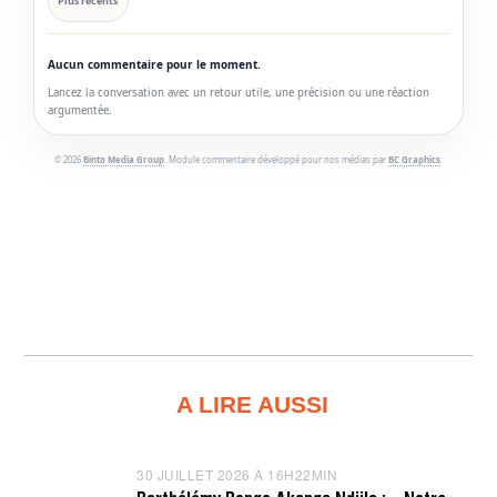
Plus récents
Aucun commentaire pour le moment.
Lancez la conversation avec un retour utile, une précision ou une réaction
argumentée.
© 2026
Binto Media Group
. Module commentaire développé pour nos médias par
BC Graphics
.
A LIRE AUSSI
30 JUILLET 2026 À 16H22MIN
3
0