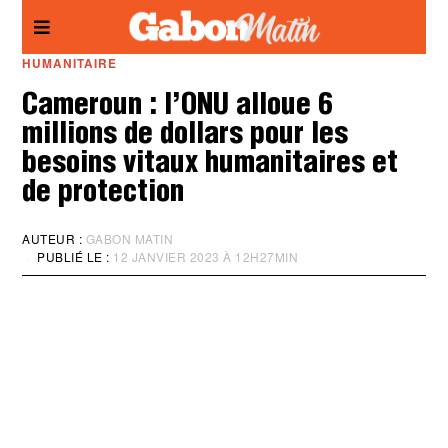
Panneau de gestion des cookies
HUMANITAIRE
Cameroun : l’ONU alloue 6
millions de dollars pour les
besoins vitaux humanitaires et
de protection
AUTEUR :
GABON MATIN
PUBLIÉ LE :
12 JANVIER 2023 À 12H27MIN
M
I
S
À
J
O
U
R
:
1
2
J