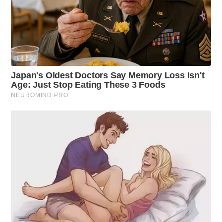
4
H
4
8
M
I
N