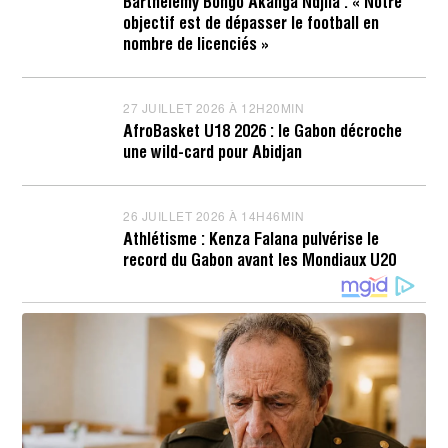
Barthélémy Bongo Akanga Ndjila : « Notre
J
objectif est de dépasser le football en
U
I
nombre de licenciés »
L
L
E
T
27 JUILLET 2026 À 12H20MIN
2
2
7
AfroBasket U18 2026 : le Gabon décroche
0
J
une wild-card pour Abidjan
2
U
6
I
À
L
1
L
26 JUILLET 2026 À 14H46MIN
2
6
E
6
H
T
Athlétisme : Kenza Falana pulvérise le
J
2
2
record du Gabon avant les Mondiaux U20
U
3
0
I
M
2
L
I
6
L
N
À
E
1
T
2
2
H
0
2
2
2
6
M
À
I
1
N