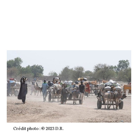
A
N
V
I
E
R
2
0
2
3
À
1
2
H
2
7
M
I
N
Crédit photo : © 2023 D.R.