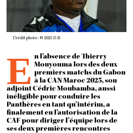
Crédit photo : © 2025 D.R.
E
n l’absence de Thierry
Mouyouma lors des deux
premiers matchs du Gabon
à la CAN Maroc 2025, son
adjoint Cédric Moubamba, aussi
inéligible pour conduire les
Panthères en tant qu’intérim, a
finalement eu l’autorisation de la
CAF pour diriger l’équipe lors de
ses deux premières rencontres