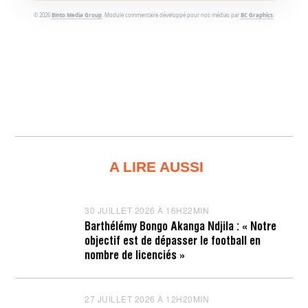
© 2026
Binto Media Group
. Module commentaire développé pour nos médias par
BC Graphics
.
A LIRE AUSSI
30 JUILLET 2026 À 16H22MIN
3
0
Barthélémy Bongo Akanga Ndjila : « Notre
J
objectif est de dépasser le football en
U
I
nombre de licenciés »
L
L
E
T
27 JUILLET 2026 À 12H20MIN
2