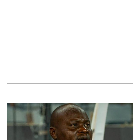
N
2
0
2
5
À
0
9
H
2
0
M
I
N