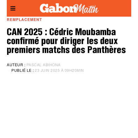
Panneau de gestion des cookies
REMPLACEMENT
CAN 2025 : Cédric Moubamba
confirmé pour diriger les deux
premiers matchs des Panthères
AUTEUR :
PASCAL ABIHONA
PUBLIÉ LE :
23 JUIN 2025 À 09H20MIN
M
I
S
À
J
O
U
R
:
2
3
J
U
I