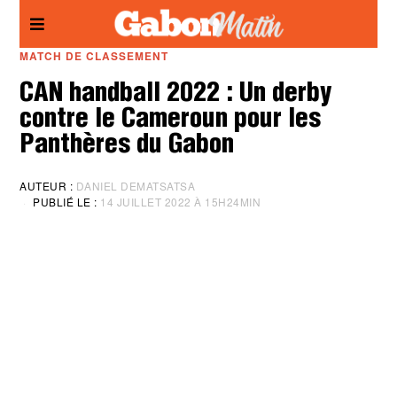
Panneau de gestion des cookies
MATCH DE CLASSEMENT
CAN handball 2022 : Un derby
contre le Cameroun pour les
Panthères du Gabon
AUTEUR :
DANIEL DEMATSATSA
PUBLIÉ LE :
14 JUILLET 2022 À 15H24MIN
M
I
S
À
J
O
U
R
:
1
4
J
U
I