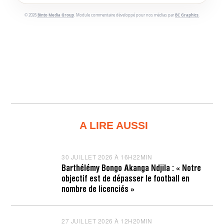
© 2026
Binto Media Group
. Module commentaire développé pour nos médias par
BC Graphics
.
A LIRE AUSSI
30 JUILLET 2026 À 16H22MIN
3
0
Barthélémy Bongo Akanga Ndjila : « Notre
J
objectif est de dépasser le football en
U
I
nombre de licenciés »
L
L
E
T
27 JUILLET 2026 À 12H20MIN
2