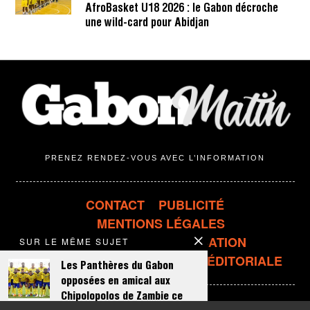
AfroBasket U18 2026 : le Gabon décroche
une wild-card pour Abidjan
PRENEZ RENDEZ-VOUS AVEC L’INFORMATION
CONTACT
PUBLICITÉ
MENTIONS LÉGALES
CONDITIONS D'UTILISATION
SUR LE MÊME SUJET
CONFIDENTIALITÉ
LIGNE ÉDITORIALE
Les Panthères du Gabon
opposées en amical aux
Chipolopolos de Zambie ce