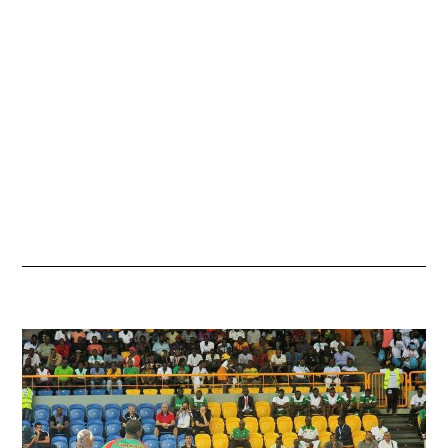
L
L
E
T
2
0
2
2
À
1
5
H
2
4
M
I
N