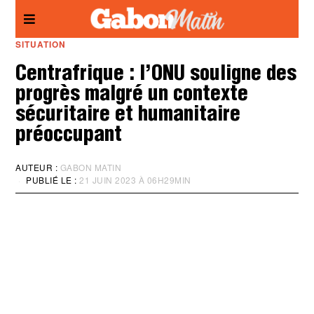
Panneau de gestion des cookies
SITUATION
Centrafrique : l’ONU souligne des
progrès malgré un contexte
sécuritaire et humanitaire
préoccupant
AUTEUR :
GABON MATIN
PUBLIÉ LE :
21 JUIN 2023 À 06H29MIN
M
I
S
À
J
O
U
R
:
2
1
J