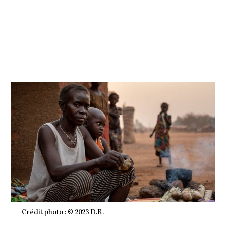
U
I
N
2
0
2
3
À
0
6
H
2
9
M
I
N
Crédit photo : © 2023 D.R.