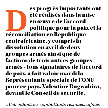
D
es progrès importants ont
été réalisés dans la mise
en œuvre de l’accord
politique pour la paix et la
réconciliation en République
centrafricaine, y compris la
dissolution en avril de deux
groupes armés ainsi que de
factions de trois autres groupes
armés - tous signataires de l’accord
de paix, a fait valoir mardi la
Représentante spéciale de l’ONU
pour ce pays, Valentine Rugwabiza,
devant le Conseil de sécurité.
«
Cependant, les combattants résiduels affiliés