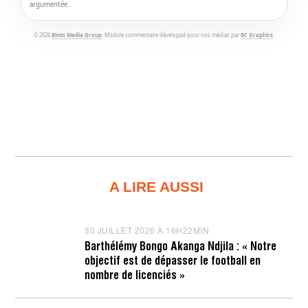
argumentée.
© 2026
Binto Media Group
. Module commentaire développé pour nos médias par
BC Graphics
.
A LIRE AUSSI
30 JUILLET 2026 À 16H22MIN
3
0
Barthélémy Bongo Akanga Ndjila : « Notre
J
objectif est de dépasser le football en
U
I
nombre de licenciés »
L
L
E