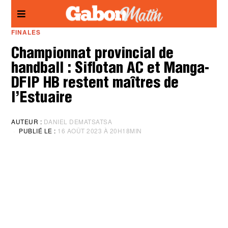
Panneau de gestion des cookies
FINALES
Championnat provincial de
handball : Siflotan AC et Manga-
DFIP HB restent maîtres de
l’Estuaire
AUTEUR :
DANIEL DEMATSATSA
PUBLIÉ LE :
16 AOÛT 2023 À 20H18MIN
M
I
S
À
J
O
U
R
:
1
6
A