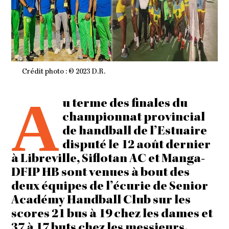
Crédit photo : © 2023 D.R.
A
u terme des finales du
championnat provincial
de handball de l’Estuaire
disputé le 12 août dernier
à Libreville, Siflotan AC et Manga-
DFIP HB sont venues à bout des
deux équipes de l’écurie de Senior
Académy Handball Club sur les
scores 21 bus à 19 chez les dames et
37 à 17 buts chez les messieurs.