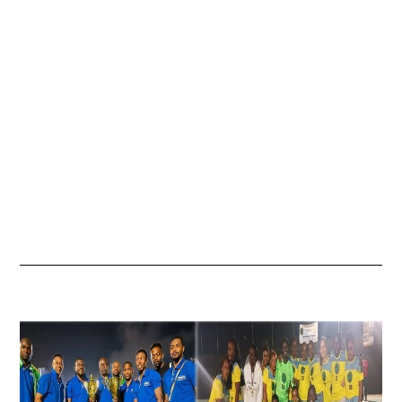
O
Û
T
2
0
2
3
À
2
0
H
1
9
M
I
N