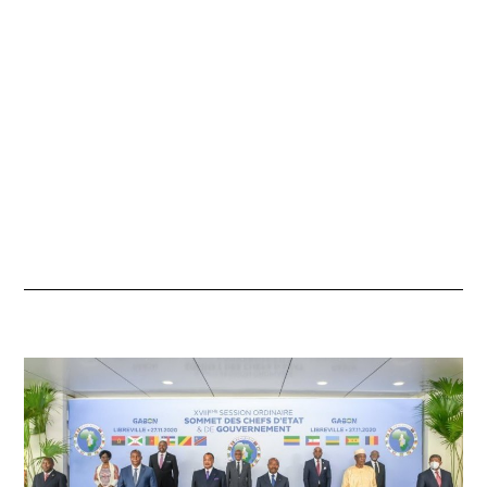
E
M
B
R
E
2
0
2
0
À
2
1
H
5
0
M
I
N