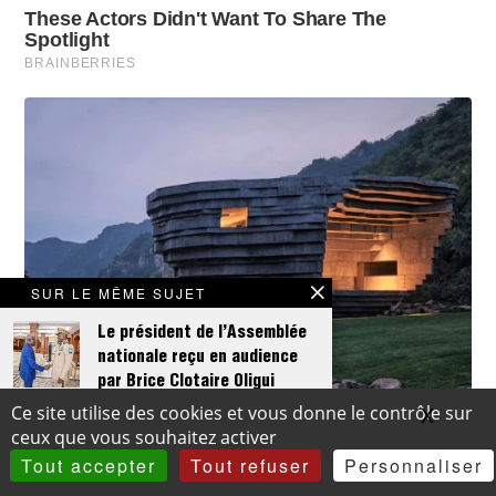
SUR LE MÊME SUJET
Le président de l’Assemblée
nationale reçu en audience
par Brice Clotaire Oligui
Nguema
X
Masqu
Ce site utilise des cookies et vous donne le contrôle sur
ceux que vous souhaitez activer
…
Tout accepter
Tout refuser
Personnaliser