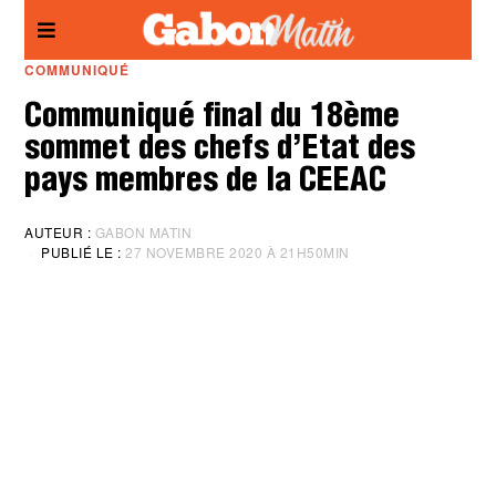
Panneau de gestion des cookies
COMMUNIQUÉ
Communiqué final du 18ème
sommet des chefs d’Etat des
pays membres de la CEEAC
AUTEUR :
GABON MATIN
PUBLIÉ LE :
27 NOVEMBRE 2020 À 21H50MIN
M
I
S
À
J
O
U
R
:
2
7
N
O
V