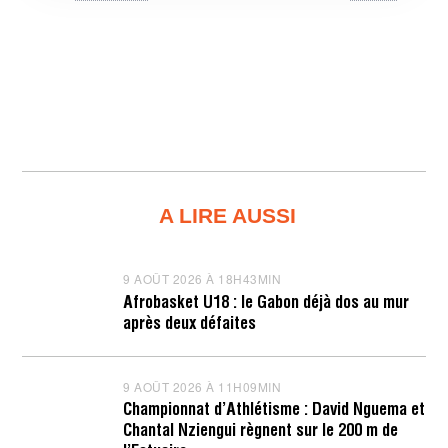
A LIRE AUSSI
9 AOÛT 2026 À 18H43MIN
9
A
Afrobasket U18 : le Gabon déjà dos au mur
O
après deux défaites
Û
T
2
0
9 AOÛT 2026 À 11H09MIN
9
2
A
6
Championnat d’Athlétisme : David Nguema et
O
À
Chantal Nziengui règnent sur le 200 m de
Û
1