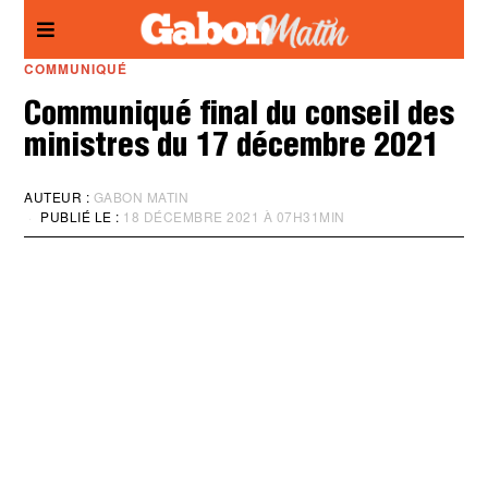
Panneau de gestion des cookies
COMMUNIQUÉ
Communiqué final du conseil des
ministres du 17 décembre 2021
AUTEUR :
GABON MATIN
PUBLIÉ LE :
18 DÉCEMBRE 2021 À 07H31MIN
M
I
S
À
J
O
U
R
:
1
8
D
É
C
E
M