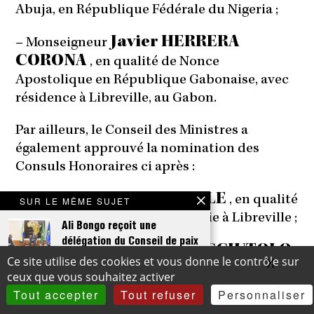
Abuja, en République Fédérale du Nigeria ;
Javier HERRERA
– Monseigneur
CORONA
, en qualité de Nonce
Apostolique en République Gabonaise, avec
résidence à Libreville, au Gabon.
Par ailleurs, le Conseil des Ministres a
également approuvé la nomination des
Consuls Honoraires ci après :
Jean Juste MBELE
– Monsieur
, en qualité
SUR LE MÊME SUJET
de Consul Honoraire d’Indonésie à Libreville ;
Ali Bongo reçoit une
délégation du Conseil de paix
Dominique CACCIUTOLO
– Monsieur
,
et de sécurité de l’UA
X
Masqu
Ce site utilise des cookies et vous donne le contrôle sur
en qualité de Consul Honoraire de la
ceux que vous souhaitez activer
…
République d’Autriche à Libreville.
Tout accepter
Tout refuser
Personnaliser