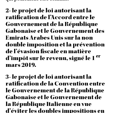
2- le projet de loi autorisant la
ratification de l’Accord entre le
Gouvernement de la République
Gabonaise et le Gouvernement des
Emirats Arabes Unis sur la non
double imposition et la prévention
de l’évasion fiscale en matière
er
d’impôt sur le revenu, signé le 1
mars 2019.
3- le projet de loi autorisant la
ratification de la Convention entre
le Gouvernement de la République
Gabonaise et le Gouvernement de
la République Italienne en vue
d’éviter les doubles impositions en