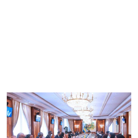
B
R
E
2
0
2
1
À
0
7
H
3
1
M
I
N