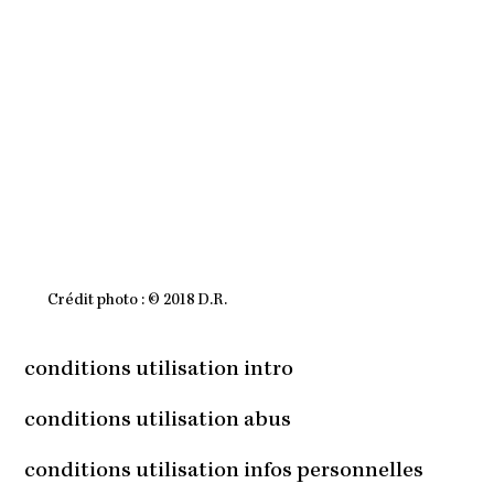
1
8
À
1
7
H
2
4
M
I
N
Crédit photo : © 2018 D.R.
conditions utilisation intro
conditions utilisation abus
conditions utilisation infos personnelles