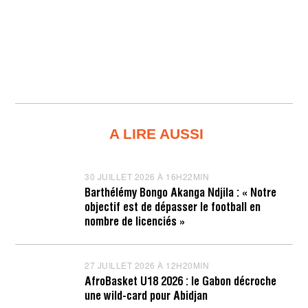
A LIRE AUSSI
30 JUILLET 2026 À 16H22MIN
3
0
Barthélémy Bongo Akanga Ndjila : « Notre
J
objectif est de dépasser le football en
U
I
nombre de licenciés »
L
L
E
T
27 JUILLET 2026 À 12H20MIN
2
2
7
AfroBasket U18 2026 : le Gabon décroche
0
J
une wild-card pour Abidjan
2
U