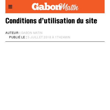
Panneau de gestion des cookies
Conditions d’utilisation du site
AUTEUR :
GABON MATIN
PUBLIÉ LE :
5 JUILLET 2018 À 17H24MIN
M
I
S
À
J
O
U
R
:
5
J
U
I
L
L
E
T
2
0