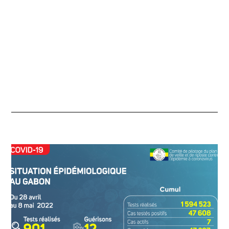
À
2
0
H
4
8
M
I
N