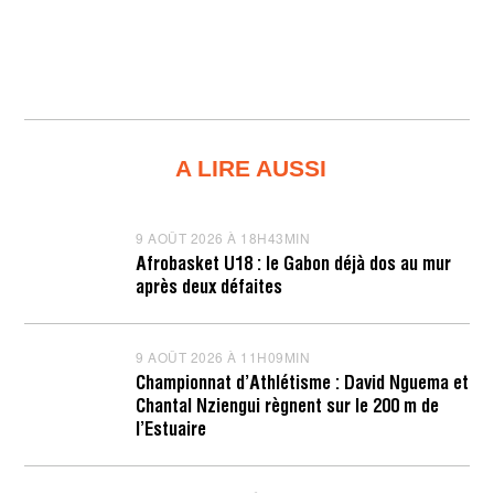
A LIRE AUSSI
9 AOÛT 2026 À 18H43MIN
9
A
Afrobasket U18 : le Gabon déjà dos au mur
O
après deux défaites
Û
T
2
0
9 AOÛT 2026 À 11H09MIN
9
2
A
6
Championnat d’Athlétisme : David Nguema et
O
À
Chantal Nziengui règnent sur le 200 m de
Û
1
T
l’Estuaire
8
2
H
0
4
2
3