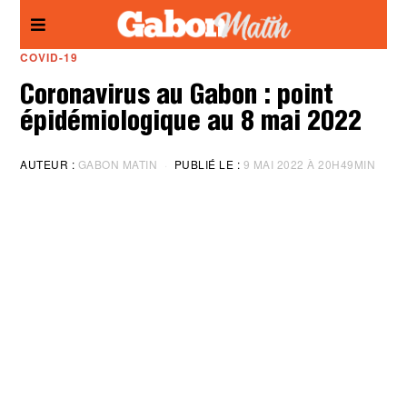
Panneau de gestion des cookies
COVID-19
Coronavirus au Gabon : point
épidémiologique au 8 mai 2022
AUTEUR :
GABON MATIN
PUBLIÉ LE :
9 MAI 2022 À 20H49MIN
M
I
S
À
J
O
U
R
:
9
M
A
I
2
0
2
2