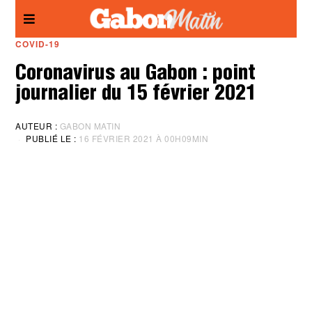
Panneau de gestion des cookies
COVID-19
Coronavirus au Gabon : point
journalier du 15 février 2021
AUTEUR :
GABON MATIN
PUBLIÉ LE :
16 FÉVRIER 2021 À 00H09MIN
M
I
S
À
J
O
U
R
:
1
6
F
É
V
R
I