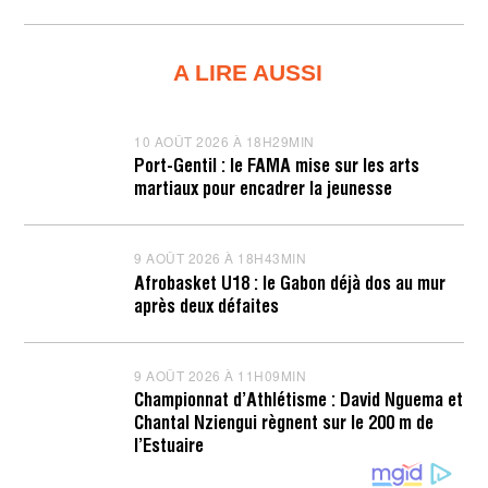
A LIRE AUSSI
10 AOÛT 2026 À 18H29MIN
1
0
Port-Gentil : le FAMA mise sur les arts
A
martiaux pour encadrer la jeunesse
O
Û
T
2
9 AOÛT 2026 À 18H43MIN
9
0
A
2
Afrobasket U18 : le Gabon déjà dos au mur
O
6
après deux défaites
Û
À
T
1
2
8
0
H
9 AOÛT 2026 À 11H09MIN
9
2
3
A
6
1
Championnat d’Athlétisme : David Nguema et
O
À
M
Chantal Nziengui règnent sur le 200 m de
Û
1
I
T
l’Estuaire
8
N
2
H
0
4