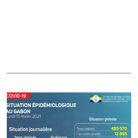
E
R
2
0
2
1
À
0
0
H
0
9
M
I
N