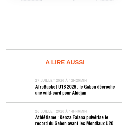
A LIRE AUSSI
27 JUILLET 2026 À 12H20MIN
2
7
AfroBasket U18 2026 : le Gabon décroche
J
une wild-card pour Abidjan
U
I
L
L
26 JUILLET 2026 À 14H46MIN
2
E
6
T
Athlétisme : Kenza Falana pulvérise le
J
2
record du Gabon avant les Mondiaux U20
U
0