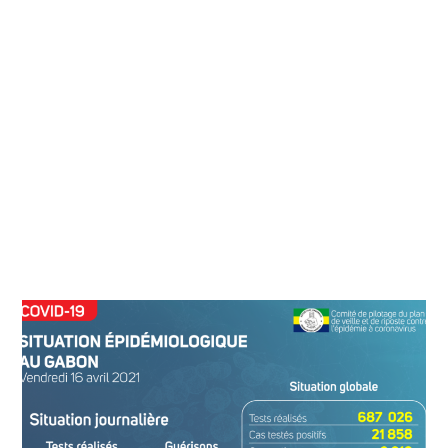
2
0
2
1
À
0
5
H
5
1
M
I
N