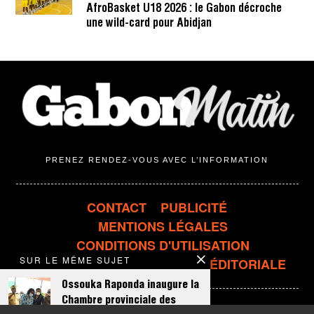
AfroBasket U18 2026 : le Gabon décroche
une wild-card pour Abidjan
PRENEZ RENDEZ-VOUS AVEC L’INFORMATION
CONTACT
PUBLICITÉ
MENTIONS LÉGALES
CONDITIONS D'UTILISATION
SUR LE MÊME SUJET
CONFIDENTIALITÉ
LIGNE ÉDITORIALE
Ossouka Raponda inaugure la
Chambre provinciale des