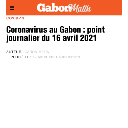
Panneau de gestion des cookies
COVID-19
Coronavirus au Gabon : point
journalier du 16 avril 2021
AUTEUR :
GABON MATIN
PUBLIÉ LE :
17 AVRIL 2021 À 05H52MIN
M
I
S
À
J
O
U
R
:
1
7
A
V
R
I
L