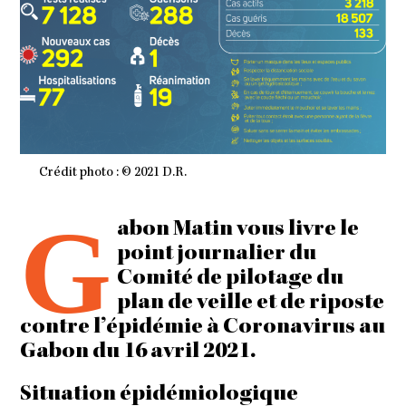
Crédit photo : © 2021 D.R.
G
abon Matin vous livre le
point journalier du
Comité de pilotage du
plan de veille et de riposte
contre l’épidémie à Coronavirus au
Gabon du 16 avril 2021.
Situation épidémiologique