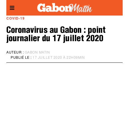
Panneau de gestion des cookies
COVID-19
Coronavirus au Gabon : point
journalier du 17 juillet 2020
AUTEUR :
GABON MATIN
PUBLIÉ LE :
17 JUILLET 2020 À 22H09MIN
M
I
S
À
J
O
U
R
:
1
7
J
U
I
L
L