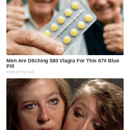
3
M
I
N