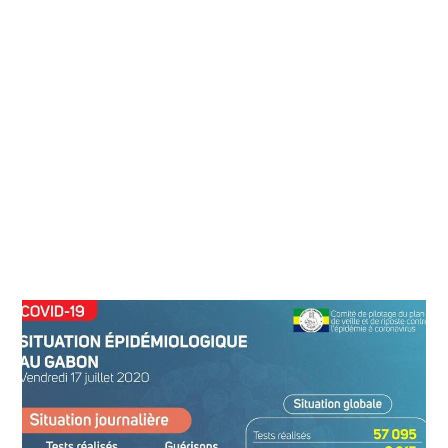
E
T
2
0
2
0
À
2
2
H
0
9
M
I
N