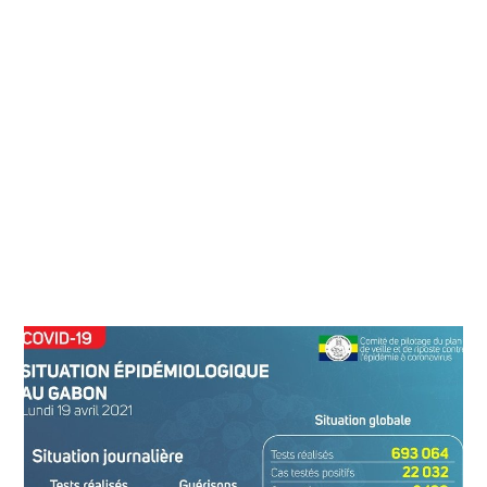
2
0
2
1
À
2
3
H
2
0
M
I
N