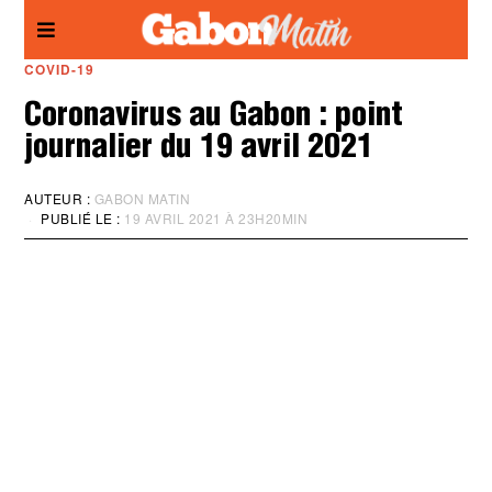
Panneau de gestion des cookies
COVID-19
Coronavirus au Gabon : point
journalier du 19 avril 2021
AUTEUR :
GABON MATIN
PUBLIÉ LE :
19 AVRIL 2021 À 23H20MIN
M
I
S
À
J
O
U
R
:
1
9
A
V
R
I
L