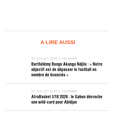
A LIRE AUSSI
30 JUILLET 2026 À 16H22MIN
3
0
Barthélémy Bongo Akanga Ndjila : « Notre
J
objectif est de dépasser le football en
U
I
nombre de licenciés »
L
L
E
T
27 JUILLET 2026 À 12H20MIN
2
2
7
AfroBasket U18 2026 : le Gabon décroche
0
J
une wild-card pour Abidjan
2
U
6
I
À
L