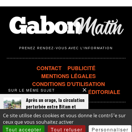
PRENEZ RENDEZ-VOUS AVEC L’INFORMATION
CONTACT
PUBLICITÉ
MENTIONS LÉGALES
CONDITIONS D'UTILISATION
SUR LE MÊME SUJET
CONFIDENTIALITÉ
LIGNE ÉDITORIALE
Après un orage, la circulation
perturbée entre Bitam et
Meyo-Kyè
X
Masqu
Ce site utilise des cookies et vous donne le contrôle sur
© 2018-2026
Binto Media
- Site conçu et réalisé par
BC Graphics
ceux que vous souhaitez activer
…
Tout accepter
Tout refuser
Personnaliser