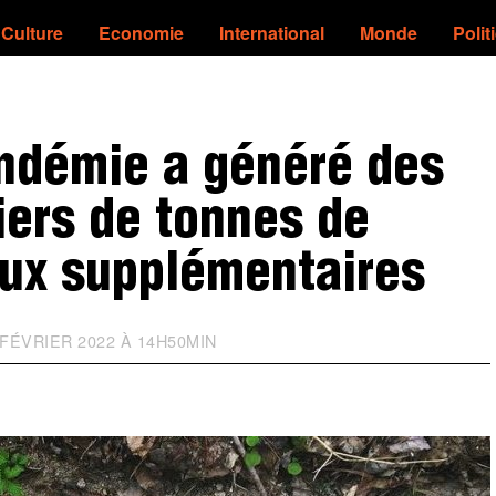
Culture
Economie
International
Monde
Polit
andémie a généré des
iers de tonnes de
ux supplémentaires
FÉVRIER 2022 À 14H50MIN
M
I
S
À
J
O
U
R