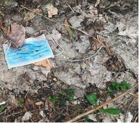
:
1
4
F
É
V
R
I
E
R
2
0
2
2
À
1
4
H
5
0
M
I