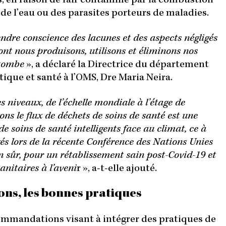
, en raison de l’air contaminé par la combustion
 de l’eau ou des parasites porteurs de maladies.
ndre conscience des lacunes et des aspects négligés
ont nous produisons, utilisons et éliminons nos
 tombe
», a déclaré la Directrice du département
ue et santé à l’OMS, Dre Maria Neira.
s niveaux, de l’échelle mondiale à l’étage de
ons le flux de déchets de soins de santé est une
e soins de santé intelligents face au climat, ce à
s lors de la récente Conférence des Nations Unies
n sûr, pour un rétablissement sain post-Covid-19 et
nitaires à l’aveni
r », a-t-elle ajouté.
ns, les bonnes pratiques
ommandations visant à intégrer des pratiques de