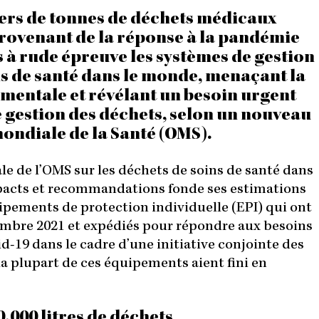
N
liers de tonnes de déchets médicaux
rovenant de la réponse à la pandémie
 à rude épreuve les systèmes de gestion
ns de santé dans le monde, menaçant la
mentale et révélant un besoin urgent
e gestion des déchets, selon un nouveau
ondiale de la Santé (OMS).
ale de l’OMS sur les déchets de soins de santé dans
impacts et recommandations fonde ses estimations
ipements de protection individuelle (EPI) qui ont
embre 2021 et expédiés pour répondre aux besoins
d-19 dans le cadre d’une initiative conjointe des
la plupart de ces équipements aient fini en
0.000 litres de déchets