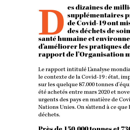
D
es dizaines de mil
supplémentaires p
de Covid-19 ont mis
des déchets de soi
santé humaine et environne
d’améliorer les pratiques d
rapport de l’Organisation m
Le rapport intitulé L’analyse mondi
le contexte de la Covid-19 : état, 
sur les quelque 87.000 tonnes d’équ
été achetés entre mars 2020 et nov
urgents des pays en matière de Covi
Nations Unies. On s’attend à ce que 
déchets.
Près de 150.000 tonnes et 73