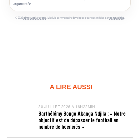
argumentée.
© 2026
Binto Media Group
. Module commentaire développé pour nos médias par
BC Graphics
.
A LIRE AUSSI
30 JUILLET 2026 À 16H22MIN
3
0
Barthélémy Bongo Akanga Ndjila : « Notre
J
objectif est de dépasser le football en
U
I
nombre de licenciés »
L
L