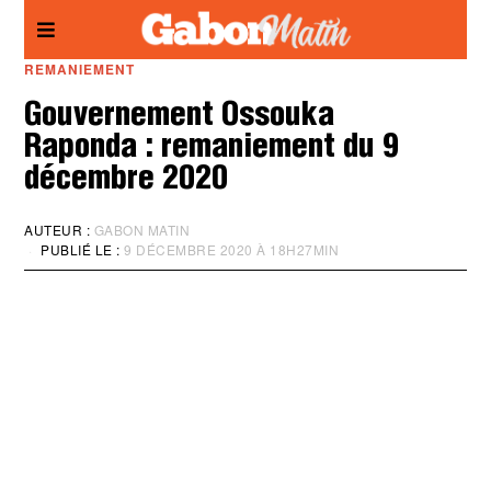
Panneau de gestion des cookies
REMANIEMENT
Gouvernement Ossouka
Raponda : remaniement du 9
décembre 2020
AUTEUR :
GABON MATIN
PUBLIÉ LE :
9 DÉCEMBRE 2020 À 18H27MIN
M
I
S
À
J
O
U
R
:
9
D
É
C
E