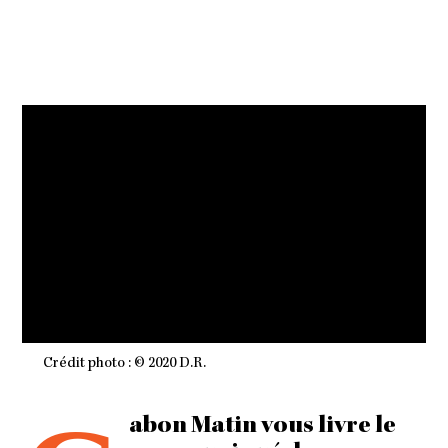
M
B
R
E
2
0
2
0
À
1
8
H
2
6
M
I
N
Crédit photo : © 2020 D.R.
abon Matin vous livre le