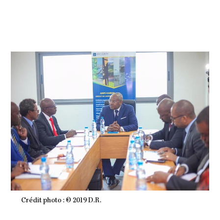
T
2
0
1
9
À
0
5
H
5
8
M
I
N
Crédit photo : © 2019 D.R.