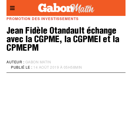
Panneau de gestion des cookies
PROMOTION DES INVESTISSEMENTS
Jean Fidèle Otandault échange
avec la CGPME, la CGPMEI et la
CPMEPM
AUTEUR :
GABON MATIN
PUBLIÉ LE :
14 AOÛT 2019 À 05H58MIN
M
I
S
À
J
O
U
R
:
1
4
A
O
Û