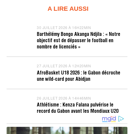
A LIRE AUSSI
30 JUILLET 2026 À 16H22MIN
3
0
Barthélémy Bongo Akanga Ndjila : « Notre
J
objectif est de dépasser le football en
U
I
nombre de licenciés »
L
L
E
T
27 JUILLET 2026 À 12H20MIN
2
2
7
AfroBasket U18 2026 : le Gabon décroche
0
J
une wild-card pour Abidjan
2
U
6
I
À
L
1
L
26 JUILLET 2026 À 14H46MIN
2
6
E
6
H
T
Athlétisme : Kenza Falana pulvérise le
J
2
2
record du Gabon avant les Mondiaux U20
U
3
0
I
M
2
L
I
6
L
N
À
E
1