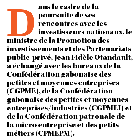
D
ans le cadre de la
poursuite de ses
rencontres avec les
investisseurs nationaux, le
ministre de la Promotion des
investissements et des Partenariats
public-privé, Jean Fidèle Otandault,
a échangé avec les bureaux de la
Confédération gabonaise des
petites et moyennes entreprises
(CGPME), de la Confédération
gabonaise des petites et moyennes
entreprises/industries (CGPMEI) et
de la Confédération patronale de
la micro entreprise et des petits
métiers (CPMEPM).