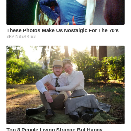
8
M
I
N