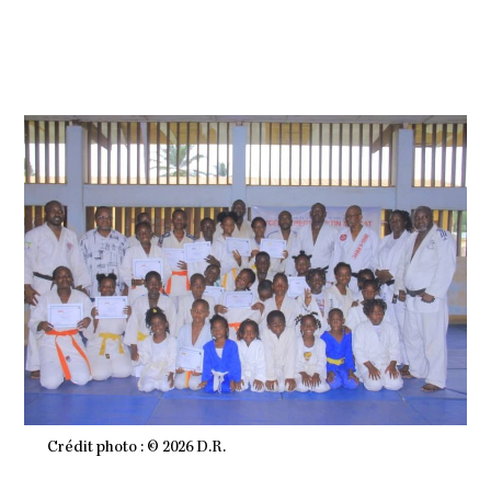
2
0
2
6
À
1
0
H
3
3
M
I
N
Crédit photo : © 2026 D.R.