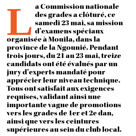
L
a Commission nationale
des grades a clôturé, ce
samedi 23 mai, sa mission
d’examens spéciaux
organisée à Mouila, dans la
province de la Ngounié. Pendant
trois jours, du 21 au 23 mai, treize
candidats ont été évalués par un
jury d’experts mandaté pour
apprécier leur niveau technique.
Tous ont satisfait aux exigences
requises, validant ainsi une
importante vague de promotions
vers les grades de 1er et 2e dan,
ainsi que vers les ceintures
supérieures au sein du club local.