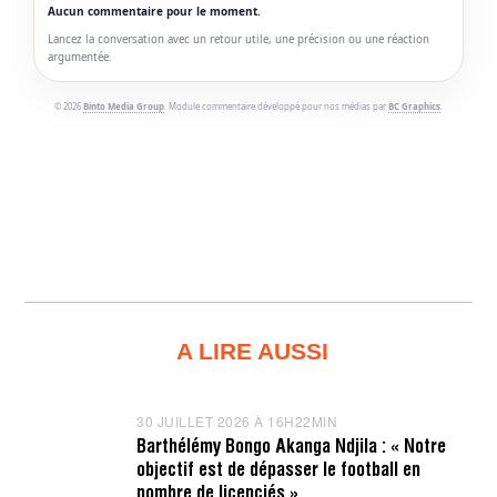
Aucun commentaire pour le moment.
Lancez la conversation avec un retour utile, une précision ou une réaction
argumentée.
© 2026
Binto Media Group
. Module commentaire développé pour nos médias par
BC Graphics
.
A LIRE AUSSI
30 JUILLET 2026 À 16H22MIN
3
0
Barthélémy Bongo Akanga Ndjila : « Notre
J
objectif est de dépasser le football en
U
I
nombre de licenciés »