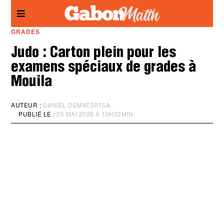
Panneau de gestion des cookies
GRADES
Judo : Carton plein pour les
examens spéciaux de grades à
Mouila
AUTEUR :
DANIEL DEMATSATSA
PUBLIÉ LE :
25 MAI 2026 À 10H32MIN
M
I
S
À
J
O
U
R
:
2
5
M
A
I