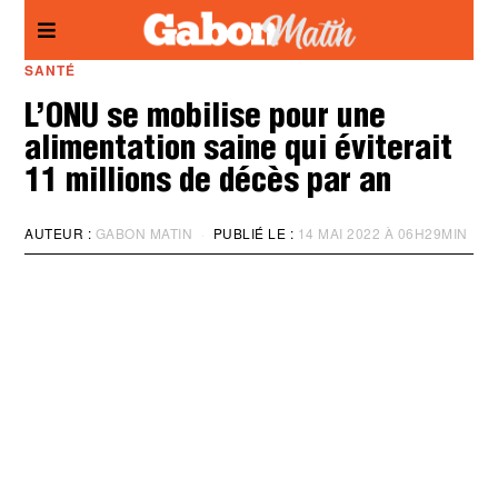
Panneau de gestion des cookies
SANTÉ
L’ONU se mobilise pour une
alimentation saine qui éviterait
11 millions de décès par an
AUTEUR :
GABON MATIN
PUBLIÉ LE :
14 MAI 2022 À 06H29MIN
M
I
S
À
J
O
U
R
:
1
4
M
A
I
2