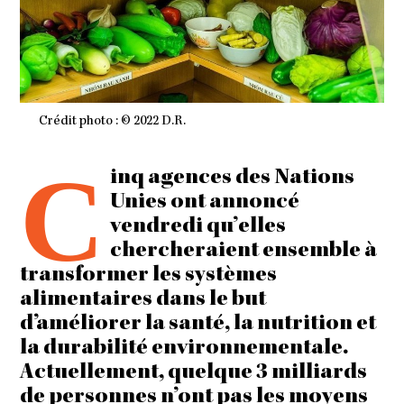
Crédit photo : © 2022 D.R.
C
inq agences des Nations
Unies ont annoncé
vendredi qu’elles
chercheraient ensemble à
transformer les systèmes
alimentaires dans le but
d’améliorer la santé, la nutrition et
la durabilité environnementale.
Actuellement, quelque 3 milliards
de personnes n’ont pas les moyens