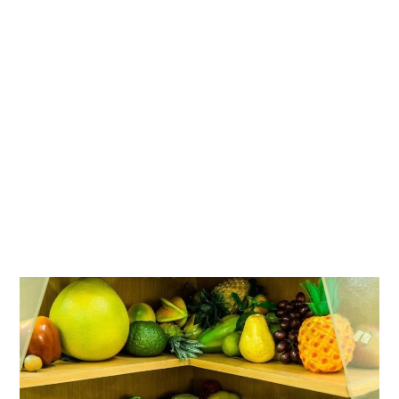
0
2
2
À
0
6
H
3
0
M
I
N