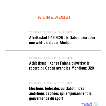
A LIRE AUSSI
27 JUILLET 2026 À 12H20MIN
2
7
AfroBasket U18 2026 : le Gabon décroche
J
une wild-card pour Abidjan
U
I
L
L
26 JUILLET 2026 À 14H46MIN
2
E
6
T
Athlétisme : Kenza Falana pulvérise le
J
2
record du Gabon avant les Mondiaux U20
U
0
I
2
L
6
L
À
24 JUILLET 2026 À 11H15MIN
2
E
1
4
T
2
Élections fédérales au Gabon : Ces
J
2
H
ambitions cachées qui empoisonnent la
U
0
2
I
gouvernance du sport
2
2
L
6
M
L