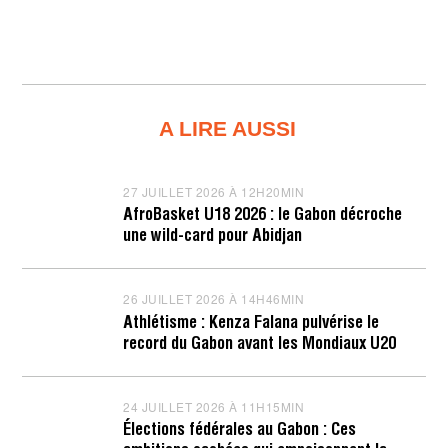
A LIRE AUSSI
27 JUILLET 2026 À 12H20MIN
2
7
AfroBasket U18 2026 : le Gabon décroche
J
une wild-card pour Abidjan
U
I
L
L
26 JUILLET 2026 À 14H46MIN
2
E
6
T
Athlétisme : Kenza Falana pulvérise le
J
2
record du Gabon avant les Mondiaux U20
U
0
I
2
L
6
L
À
24 JUILLET 2026 À 11H15MIN
2
E
1
4
T
2
Élections fédérales au Gabon : Ces
J
2
H