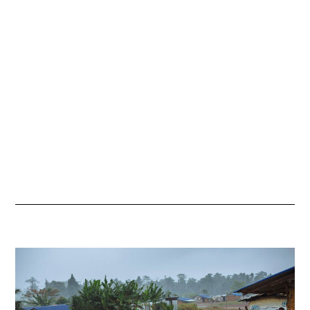
P
T
E
M
B
R
E
2
0
2
1
À
0
8
H
3
4
M
I
N