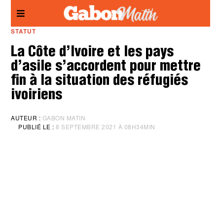
Panneau de gestion des cookies
STATUT
La Côte d’Ivoire et les pays
d’asile s’accordent pour mettre
fin à la situation des réfugiés
ivoiriens
AUTEUR :
GABON MATIN
PUBLIÉ LE :
8 SEPTEMBRE 2021 À 08H34MIN
M
I
S
À
J
O
U
R
:
8
S
E