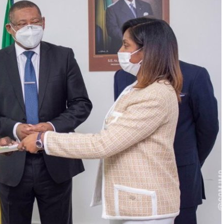
:
2
4
A
O
Û
T
2
0
2
0
À
1
9
H
5
3
M
I
N