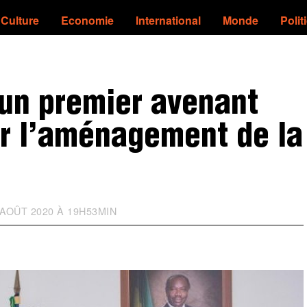
Culture
Economie
International
Monde
Polit
un premier avenant
r l’aménagement de la
AOÛT 2020 À 19H53MIN
M
I
S
À
J
O
U
R