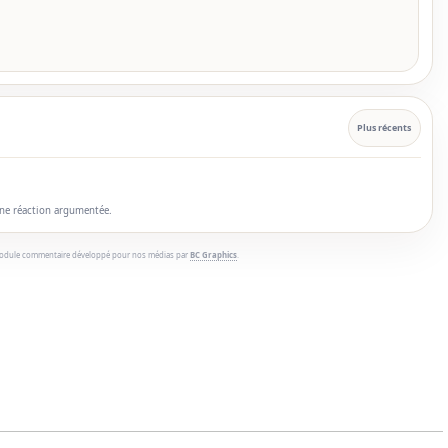
Plus récents
une réaction argumentée.
odule commentaire développé pour nos médias par
BC Graphics
.