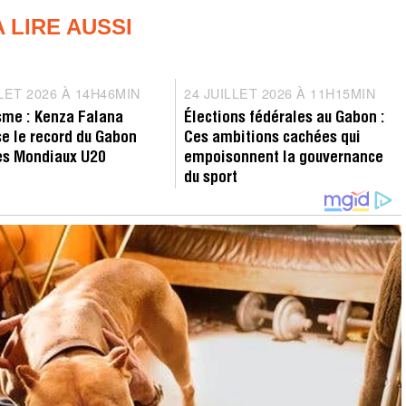
A LIRE AUSSI
rd
Analyse
LLET 2026 À 14H46MIN
2
24 JUILLET 2026 À 11H15MIN
2
6
4
sme : Kenza Falana
Élections fédérales au Gabon :
J
J
se le record du Gabon
Ces ambitions cachées qui
U
U
es Mondiaux U20
empoisonnent la gouvernance
I
I
du sport
L
L
L
L
E
E
T
T
2
2
0
0
2
2
6
6
À
À
1
1
4
1
H
H
4
4