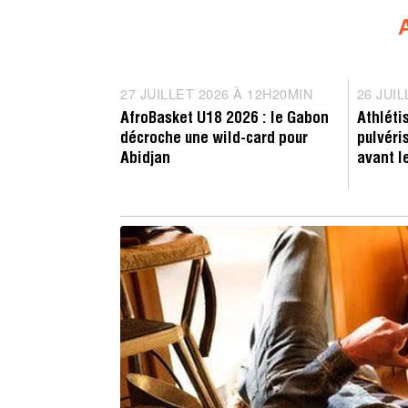
Compétition
Reco
27 JUILLET 2026 À 12H20MIN
2
26 JUI
7
AfroBasket U18 2026 : le Gabon
Athléti
J
décroche une wild-card pour
pulvéri
U
Abidjan
avant l
I
L
L
E
T
2
0
2
6
À
1
2
H
2