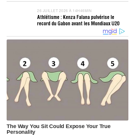
À
L
1
L
26 JUILLET 2026 À 14H46MIN
2
6
E
6
H
T
Athlétisme : Kenza Falana pulvérise le
J
2
2
record du Gabon avant les Mondiaux U20
U
3
0
I
M
2
L
I
6
L
N
À
E
1
T
2
2
H
0
2
2
2
6
M
À
I
1
N
4
H
4
8
M
I
N