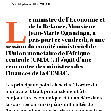
Crédit photo : © 2020 D.R.
L
e ministre de l’Economie et
de la Relance, Monsieur
Jean-Marie Ogandaga, a
pris part ce vendredi, à une
session du comité ministériel de
l’Union monétaire de l’Afrique
centrale (UMAC). Il s’agit d’une
rencontre des ministres des
Finances de la CEMAC.
Les principaux points inscrits à l’ordre du
jour avaient trait principalement à la
conjoncture économique et financière dans
la sous-région ainsi qu’aux difficultés de