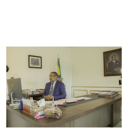
E
P
T
E
M
B
R
E
2
0
2
0
À
0
8
H
0
7
M
I
N