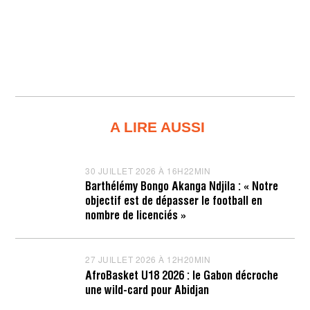
A LIRE AUSSI
30 JUILLET 2026 À 16H22MIN
3
0
Barthélémy Bongo Akanga Ndjila : « Notre
J
objectif est de dépasser le football en
U
I
nombre de licenciés »
L
L
E
T
27 JUILLET 2026 À 12H20MIN
2
2
7
AfroBasket U18 2026 : le Gabon décroche
0
J
une wild-card pour Abidjan
2
U
6
I