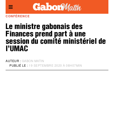
Panneau de gestion des cookies
CONFÉRENCE
Le ministre gabonais des
Finances prend part à une
session du comité ministériel de
l’UMAC
AUTEUR :
GABON MATIN
PUBLIÉ LE :
19 SEPTEMBRE 2020 À 08H07MIN
M
I
S
À
J
O
U
R
:
1
9
S