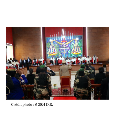
B
R
E
2
0
2
4
À
0
6
H
2
1
M
I
N
Crédit photo : © 2024 D.R.