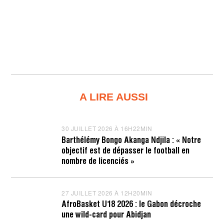
A LIRE AUSSI
30 JUILLET 2026 À 16H22MIN
3
0
Barthélémy Bongo Akanga Ndjila : « Notre
J
objectif est de dépasser le football en
U
I
nombre de licenciés »
L
L
E
T
27 JUILLET 2026 À 12H20MIN
2
2
7
AfroBasket U18 2026 : le Gabon décroche
0
J
une wild-card pour Abidjan
2
U