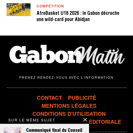
COMPÉTITION
AfroBasket U18 2026 : le Gabon décroche
une wild-card pour Abidjan
PRENEZ RENDEZ-VOUS AVEC L’INFORMATION
CONTACT
PUBLICITÉ
MENTIONS LÉGALES
CONDITIONS D'UTILISATION
SUR LE MÊME SUJET
CONFIDENTIALITÉ
LIGNE ÉDITORIALE
Communiqué final du Conseil