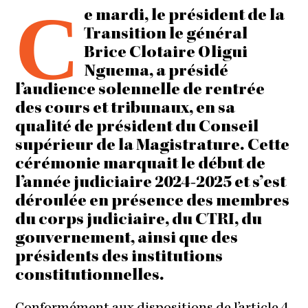
C
e mardi, le président de la
Transition le général
Brice Clotaire Oligui
Nguema, a présidé
l’audience solennelle de rentrée
des cours et tribunaux, en sa
qualité de président du Conseil
supérieur de la Magistrature. Cette
cérémonie marquait le début de
l’année judiciaire 2024-2025 et s’est
déroulée en présence des membres
du corps judiciaire, du CTRI, du
gouvernement, ainsi que des
présidents des institutions
constitutionnelles.