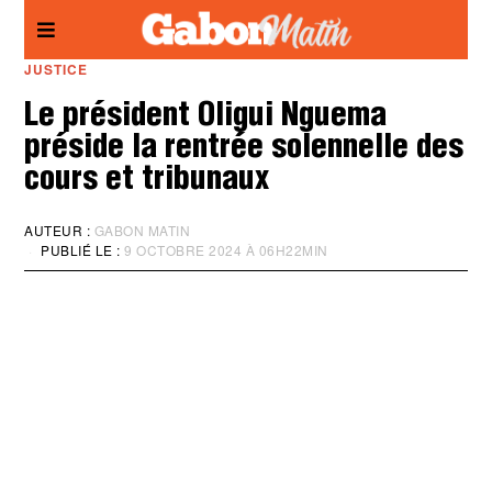
Panneau de gestion des cookies
JUSTICE
Le président Oligui Nguema
préside la rentrée solennelle des
cours et tribunaux
AUTEUR :
GABON MATIN
PUBLIÉ LE :
9 OCTOBRE 2024 À 06H22MIN
M
I
S
À
J
O
U
R
:
9
O
C
T
O