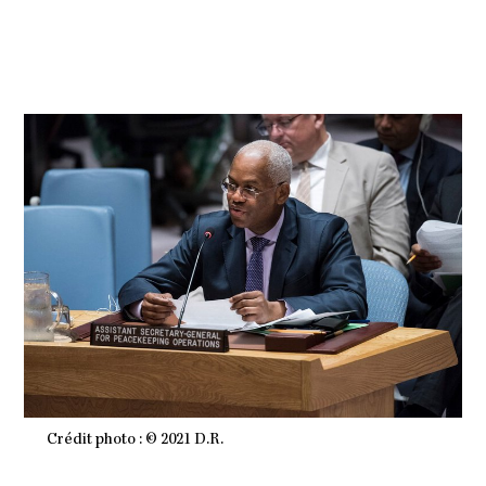
S
2
0
2
1
À
1
9
H
3
2
M
I
N
Crédit photo : © 2021 D.R.