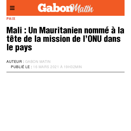
Panneau de gestion des cookies
PAIX
Mali : Un Mauritanien nommé à la
tête de la mission de l’ONU dans
le pays
AUTEUR :
GABON MATIN
PUBLIÉ LE :
16 MARS 2021 À 19H32MIN
M
I
S
À
J
O
U
R
:
1
6
M
A
R