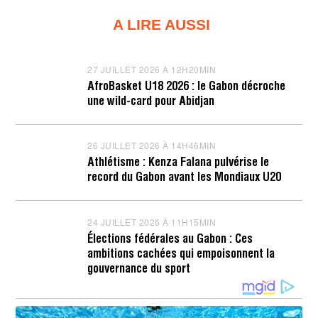
A LIRE AUSSI
27 JUILLET 2026 À 12H20MIN
2
7
AfroBasket U18 2026 : le Gabon décroche
J
une wild-card pour Abidjan
U
I
L
L
26 JUILLET 2026 À 14H46MIN
2
E
6
T
Athlétisme : Kenza Falana pulvérise le
J
2
record du Gabon avant les Mondiaux U20
U
0
I
2
L
6
L
À
24 JUILLET 2026 À 11H15MIN
2
E
1
4
T
2
Élections fédérales au Gabon : Ces
J
2
H
ambitions cachées qui empoisonnent la
U
0
2
I
gouvernance du sport
2
2
L
6
M
L
À
I
E
1
N
T
4