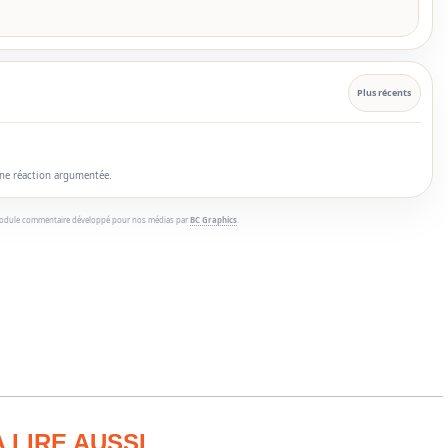
Plus récents
une réaction argumentée.
odule commentaire développé pour nos médias par
BC Graphics
.
A LIRE AUSSI