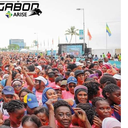
:
2
9
N
O
V
E
M
B
R
E
2
0
2
3
À
1
5
H
5
4
M