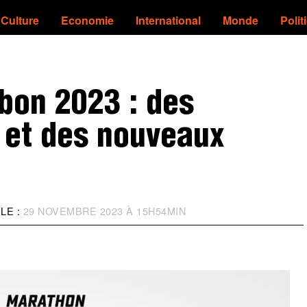
Culture
Economie
International
Monde
Polit
bon 2023 : des
 et des nouveaux
LE :
29 NOVEMBRE 2023 À 15H54MIN
M
I
S
À
J
O
U
R