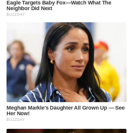
8
M
I
N