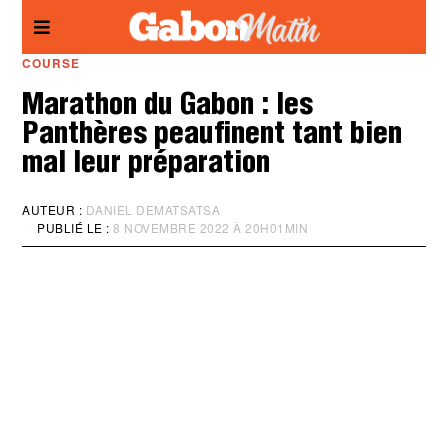
Panneau de gestion des cookies
COURSE
Marathon du Gabon : les
Panthères peaufinent tant bien
mal leur préparation
AUTEUR :
DANIEL DEMATSATSA
PUBLIÉ LE :
8 NOVEMBRE 2022 À 20H01MIN
M
I
S
À
J
O
U
R
:
8
N
O
V
E