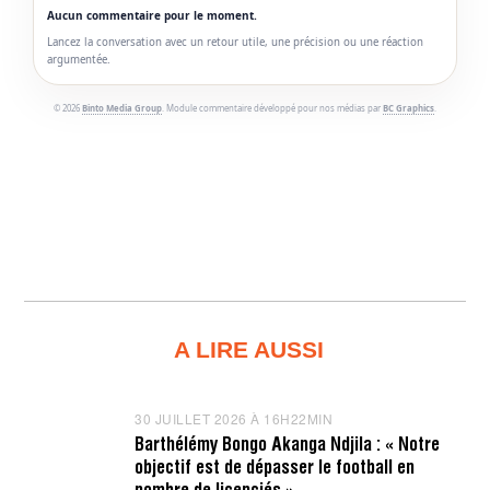
Aucun commentaire pour le moment.
Lancez la conversation avec un retour utile, une précision ou une réaction
argumentée.
© 2026
Binto Media Group
. Module commentaire développé pour nos médias par
BC Graphics
.
A LIRE AUSSI
30 JUILLET 2026 À 16H22MIN
3
0
Barthélémy Bongo Akanga Ndjila : « Notre
J
objectif est de dépasser le football en
U
I