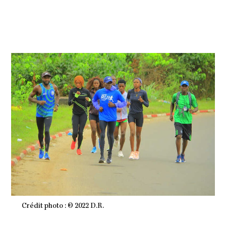
M
B
R
E
2
0
2
2
À
2
0
H
0
0
M
I
N
Crédit photo : © 2022 D.R.