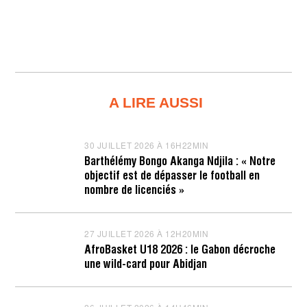
A LIRE AUSSI
30 JUILLET 2026 À 16H22MIN
3
0
Barthélémy Bongo Akanga Ndjila : « Notre
J
objectif est de dépasser le football en
U
I
nombre de licenciés »
L
L
E
T
27 JUILLET 2026 À 12H20MIN
2
2
7
AfroBasket U18 2026 : le Gabon décroche
0
J
une wild-card pour Abidjan
2
U
6
I
À
L
1
L