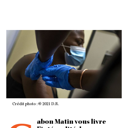
T
O
B
R
E
2
0
2
1
À
2
1
H
0
8
M
I
N
Crédit photo : © 2021 D.R.
abon Matin vous livre