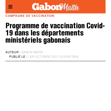
Panneau de gestion des cookies
CAMPAGNE DE VACCINATION
Programme de vaccination Covid-
19 dans les départements
ministériels gabonais
AUTEUR :
GABON MATIN
PUBLIÉ LE :
1ER OCTOBRE 2021 À 20H57MIN
M
I
S
À
J
O
U
R
:
1
E
R
O
C