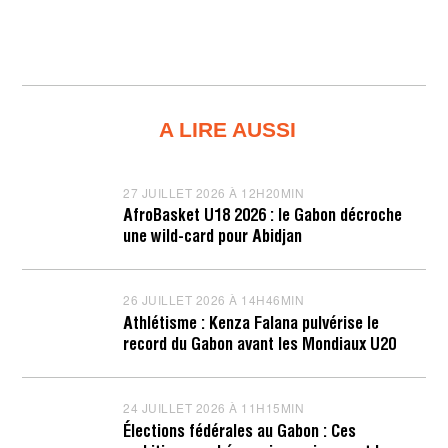
A LIRE AUSSI
27 JUILLET 2026 À 12H20MIN
2
7
AfroBasket U18 2026 : le Gabon décroche
J
une wild-card pour Abidjan
U
I
L
L
26 JUILLET 2026 À 14H46MIN
2
E
6
T
Athlétisme : Kenza Falana pulvérise le
J
2
record du Gabon avant les Mondiaux U20
U
0
I
2
L
6
L
À
24 JUILLET 2026 À 11H15MIN
2
E
1
4
T
2
Élections fédérales au Gabon : Ces
J
2