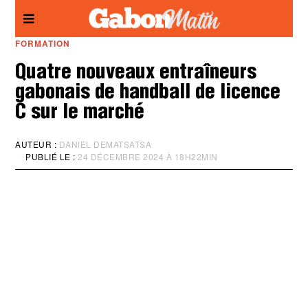
Panneau de gestion des cookies
FORMATION
Quatre nouveaux entraîneurs
gabonais de handball de licence
C sur le marché
AUTEUR :
DANIEL DEMATSATSA
PUBLIÉ LE :
24 DÉCEMBRE 2024 À 18H22MIN
M
I
S
À
J
O
U
R
:
2
4
D
É
C