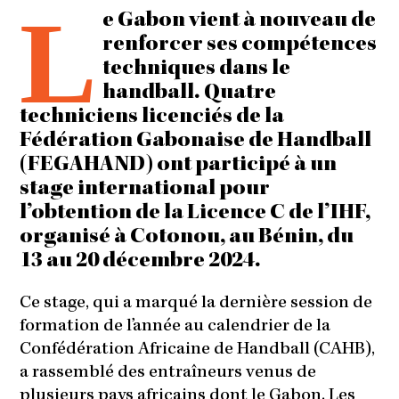
L
e Gabon vient à nouveau de
renforcer ses compétences
techniques dans le
handball. Quatre
techniciens licenciés de la
Fédération Gabonaise de Handball
(FEGAHAND) ont participé à un
stage international pour
l’obtention de la Licence C de l’IHF,
organisé à Cotonou, au Bénin, du
13 au 20 décembre 2024.
Ce stage, qui a marqué la dernière session de
formation de l’année au calendrier de la
Confédération Africaine de Handball (CAHB),
a rassemblé des entraîneurs venus de
plusieurs pays africains dont le Gabon. Les