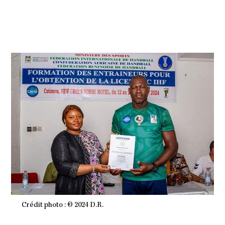
E
M
B
R
E
2
0
2
4
À
1
8
H
2
1
M
I
N
Crédit photo : © 2024 D.R.