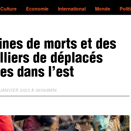
Culture
Economie
International
Monde
Polit
ines de morts et des
lliers de déplacés
es dans l’est
JANVIER 2023 À 06H49MIN
M
I
S
À
J
O
U
R