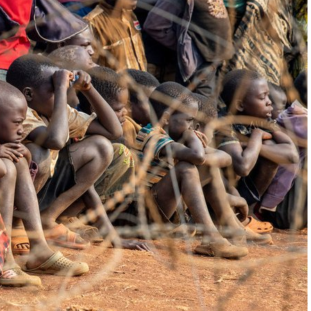
:
2
5
J
A
N
V
I
E
R
2
0
2
3
À
0
6
H
4
9
M
I