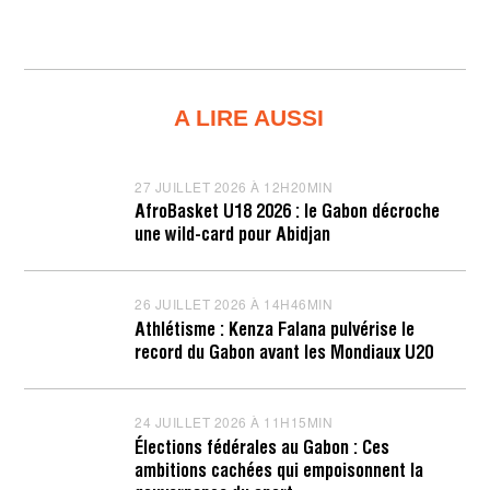
A LIRE AUSSI
27 JUILLET 2026 À 12H20MIN
2
7
AfroBasket U18 2026 : le Gabon décroche
J
une wild-card pour Abidjan
U
I
L
L
26 JUILLET 2026 À 14H46MIN
2
E
6
T
Athlétisme : Kenza Falana pulvérise le
J
2
record du Gabon avant les Mondiaux U20
U
0
I
2
L
6
L
À
24 JUILLET 2026 À 11H15MIN
2
E
1
4
T
2
Élections fédérales au Gabon : Ces
J
2
H
ambitions cachées qui empoisonnent la
U
0
2