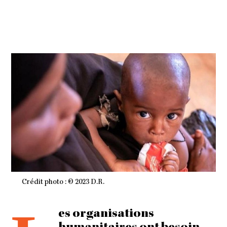
I
E
R
2
0
2
3
À
0
7
H
4
9
M
I
N
Crédit photo : © 2023 D.R.
es organisations