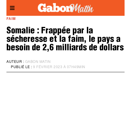
Panneau de gestion des cookies
FAIM
Somalie : Frappée par la
sécheresse et la faim, le pays a
besoin de 2,6 milliards de dollars
AUTEUR :
GABON MATIN
PUBLIÉ LE :
9 FÉVRIER 2023 À 07H49MIN
M
I
S
À
J
O
U
R
:
9
F
É
V
R