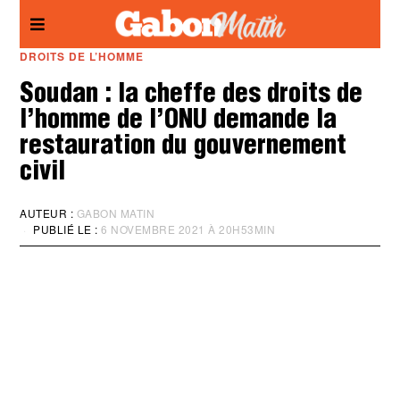
Panneau de gestion des cookies
DROITS DE L’HOMME
Soudan : la cheffe des droits de
l’homme de l’ONU demande la
restauration du gouvernement
civil
AUTEUR :
GABON MATIN
PUBLIÉ LE :
6 NOVEMBRE 2021 À 20H53MIN
M
I
S
À
J
O
U
R
:
6
N
O