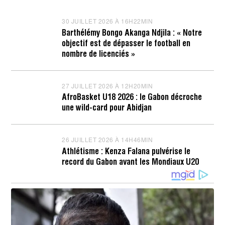
30 JUILLET 2026 À 16H22MIN
3
0
Barthélémy Bongo Akanga Ndjila : « Notre
J
objectif est de dépasser le football en
U
I
nombre de licenciés »
L
L
E
T
27 JUILLET 2026 À 12H20MIN
2
2
7
AfroBasket U18 2026 : le Gabon décroche
0
J
une wild-card pour Abidjan
2
U
6
I
À
L
1
L
26 JUILLET 2026 À 14H46MIN
2
6
E
6
H
T
Athlétisme : Kenza Falana pulvérise le
J
2
2
record du Gabon avant les Mondiaux U20
U
3
0
I
M
2
L
I
6
L
N
À
E
1
T
2
2
H
0
2