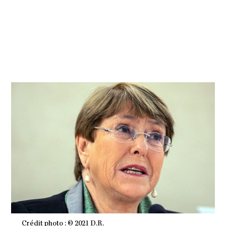
V
E
M
B
R
E
2
0
2
1
À
2
0
H
5
3
M
I
N
Crédit photo : © 2021 D.R.