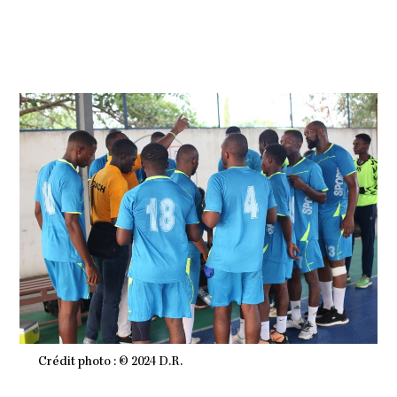
2
0
2
4
À
2
0
H
2
4
M
I
N
Crédit photo : © 2024 D.R.