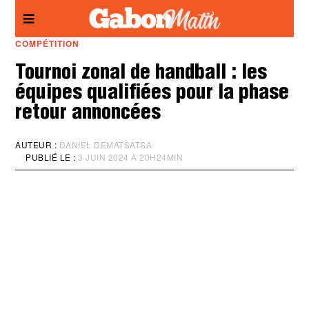
Panneau de gestion des cookies
COMPÉTITION
Tournoi zonal de handball : les
équipes qualifiées pour la phase
retour annoncées
AUTEUR :
DANIEL DEMATSATSA
PUBLIÉ LE :
3 JUIN 2024 À 20H24MIN
M
I
S
À
J
O
U
R
:
3
J
U
I
N