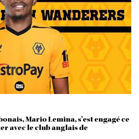
5
J
A
N
V
I
E
R
2
0
2
3
À
2
2
H
5
6
M
bonais, Mario Lemina, s’est engagé ce
I
er avec le club anglais de
N
.