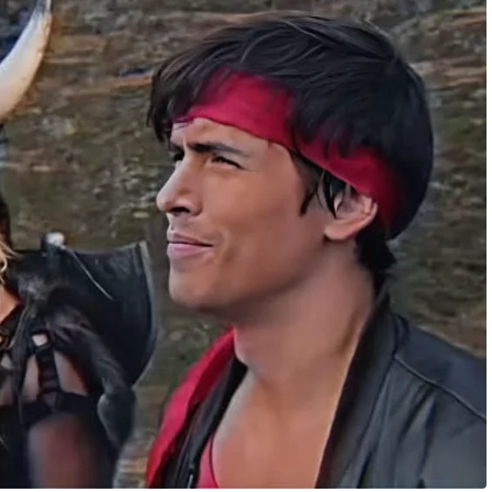
2
2
6
6
À
À
1
1
2
4
H
H
2
4
2
8
M
M
I
I
N
N