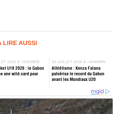
A LIRE AUSSI
tition
Record
LLET 2026 À 12H20MIN
2
26 JUILLET 2026 À 14H46MIN
2
7
6
ket U18 2026 : le Gabon
Athlétisme : Kenza Falana
J
J
e une wild-card pour
pulvérise le record du Gabon
U
U
avant les Mondiaux U20
I
I
L
L
L
L
E
E
T
T
2
2
0
0