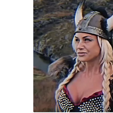
2
6
À
1
6
H
2
3
M
I
N