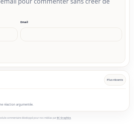
r email pour commenter sans créer de
Email
Plus récents
une réaction argumentée.
odule commentaire développé pour nos médias par
BC Graphics
.