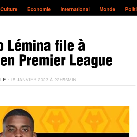
Culture
Economie
International
Monde
Polit
o Lémina file à
en Premier League
LE :
15 JANVIER 2023 À 22H56MIN
M
I
S
À
J
O
U
R
:
1