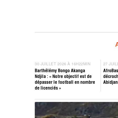
Entretien
Compé
30 JUILLET 2026 À 16H22MIN
3
27 JUI
0
Barthélémy Bongo Akanga
AfroBas
J
Ndjila : « Notre objectif est de
décroch
U
dépasser le football en nombre
Abidjan
I
de licenciés »
L
L
E
T
2
0