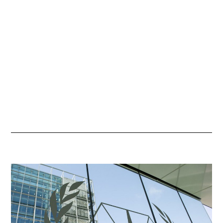
V
I
E
R
2
0
2
1
À
1
9
H
1
1
M
I
N