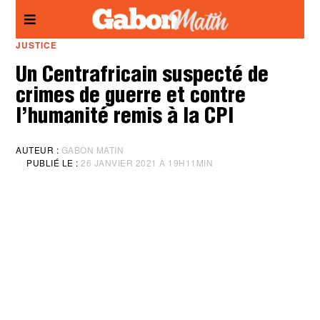
Panneau de gestion des cookies
JUSTICE
Un Centrafricain suspecté de
crimes de guerre et contre
l’humanité remis à la CPI
AUTEUR :
GABON MATIN
PUBLIÉ LE :
26 JANVIER 2021 À 19H11MIN
M
I
S
À
J
O
U
R
:
2
6
J
A
N