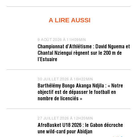
A LIRE AUSSI
9 AOÛT 2026 À 11H09MIN
9
A
Championnat d’Athlétisme : David Nguema et
O
Chantal Nziengui règnent sur le 200 m de
Û
T
l’Estuaire
2
0
2
6
30 JUILLET 2026 À 16H22MIN
3
À
0
Barthélémy Bongo Akanga Ndjila : « Notre
1
J
objectif est de dépasser le football en
1
U
H
I
nombre de licenciés »
1
L
0
L
M
E
I
T
27 JUILLET 2026 À 12H20MIN
2
N
2
7
AfroBasket U18 2026 : le Gabon décroche
0
J
une wild-card pour Abidjan
2
U