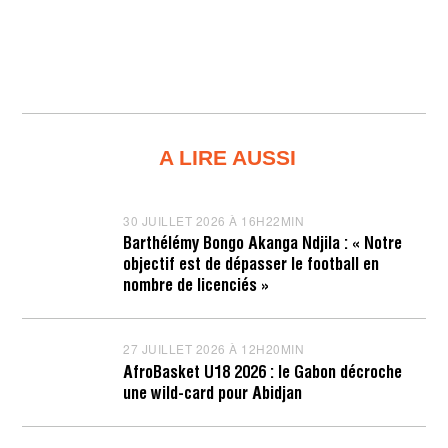
A LIRE AUSSI
30 JUILLET 2026 À 16H22MIN
3
0
Barthélémy Bongo Akanga Ndjila : « Notre
J
objectif est de dépasser le football en
U
I
nombre de licenciés »
L
L
E
T
27 JUILLET 2026 À 12H20MIN
2
2
7
AfroBasket U18 2026 : le Gabon décroche
0
J
une wild-card pour Abidjan
2
U
6
I
À
L
1
L