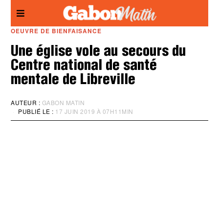
Panneau de gestion des cookies
OEUVRE DE BIENFAISANCE
Une église vole au secours du
Centre national de santé
mentale de Libreville
AUTEUR :
GABON MATIN
PUBLIÉ LE :
17 JUIN 2019 À 07H11MIN
M
I
S
À
J
O
U
R
:
1
7
J
U
I