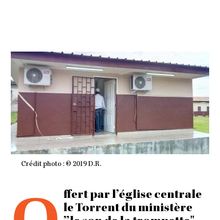
N
2
0
1
9
À
0
7
H
1
1
M
I
N
Crédit photo : © 2019 D.R.
O
ffert par l’église centrale
le Torrent du ministère