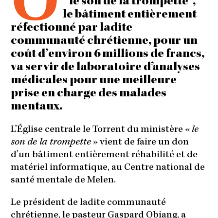
’’le son de la trompette",
le bâtiment entièrement
réfectionné par ladite
communauté chrétienne, pour un
coût d’environ 6 millions de francs,
va servir de laboratoire d’analyses
médicales pour une meilleure
prise en charge des malades
mentaux.
L’Église centrale le Torrent du ministère «
le
son de la trompette
» vient de faire un don
d’un bâtiment entièrement réhabilité et de
matériel informatique, au Centre national de
santé mentale de Melen.
Le président de ladite communauté
chrétienne, le pasteur Gaspard Obiang, a