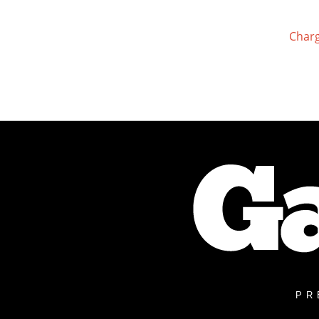
Charg
PR