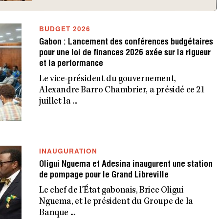
À
0
2
BUDGET 2026
H
Gabon : Lancement des conférences budgétaires
1
pour une loi de finances 2026 axée sur la rigueur
8
et la performance
M
I
Le vice-président du gouvernement,
N
Alexandre Barro Chambrier, a présidé ce 21
juillet la ...
INAUGURATION
Oligui Nguema et Adesina inaugurent une station
de pompage pour le Grand Libreville
Le chef de l’État gabonais, Brice Oligui
Nguema, et le président du Groupe de la
Banque ...