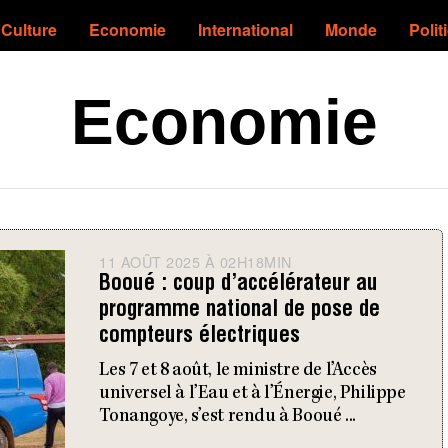
Culture
Economie
International
Monde
Polit
Economie
11 AOÛT 2025 À 02H18MIN
1
1
Booué : coup d’accélérateur au
A
programme national de pose de
O
compteurs électriques
Û
T
Les 7 et 8 août, le ministre de l’Accès
2
universel à l’Eau et à l’Énergie, Philippe
0
Tonangoye, s’est rendu à Booué ...
2
5